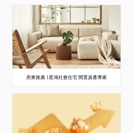
房東推廣 ∣ 星鴻社會住宅 閒置資產專家