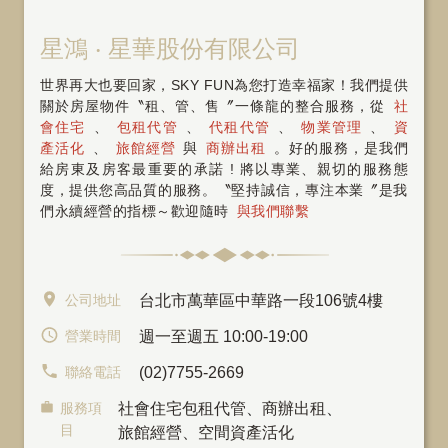
星鴻 ‧ 星華股份有限公司
世界再大也要回家，SKY FUN為您打造幸福家！我們提供
關於房屋物件〝租、管、售〞一條龍的整合服務，從
社
會住宅
、
包租代管
、
代租代管
、
物業管理
、
資
產活化
、
旅館經營
與
商辦出租
。好的服務，是我們
給房東及房客最重要的承諾 ! 將以專業、親切的服務態
度，提供您高品質的服務。〝堅持誠信，專注本業〞是我
們永續經營的指標～歡迎隨時
與我們聯繫
公司地址
台北市萬華區中華路一段106號4樓
營業時間
週一至週五 10:00-19:00
聯絡電話
(02)7755-2669
服務項
社會住宅包租代管
、
商辦出租
、
目
旅館經營、空間資產活化