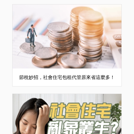
節稅妙招，社會住宅包租代管原來省這麼多！