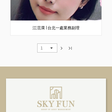
江澐澖 ∣ 台北一處業務副理