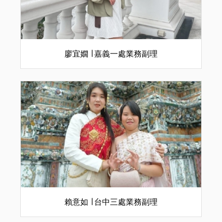
廖宜嫺 ∣ 嘉義一處業務副理
賴意如 ∣ 台中三處業務副理