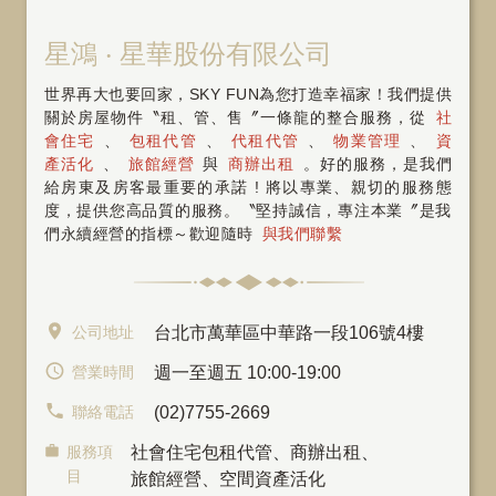
星鴻 ‧ 星華股份有限公司
世界再大也要回家，SKY FUN為您打造幸福家！我們提供
關於房屋物件〝租、管、售〞一條龍的整合服務，從
社
會住宅
、
包租代管
、
代租代管
、
物業管理
、
資
產活化
、
旅館經營
與
商辦出租
。好的服務，是我們
給房東及房客最重要的承諾 ! 將以專業、親切的服務態
度，提供您高品質的服務。〝堅持誠信，專注本業〞是我
們永續經營的指標～歡迎隨時
與我們聯繫
公司地址
台北市萬華區中華路一段106號4樓
營業時間
週一至週五 10:00-19:00
聯絡電話
(02)7755-2669
服務項
社會住宅包租代管
、
商辦出租
、
目
旅館經營、空間資產活化