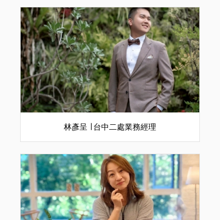
林彥呈 ∣ 台中二處業務經理