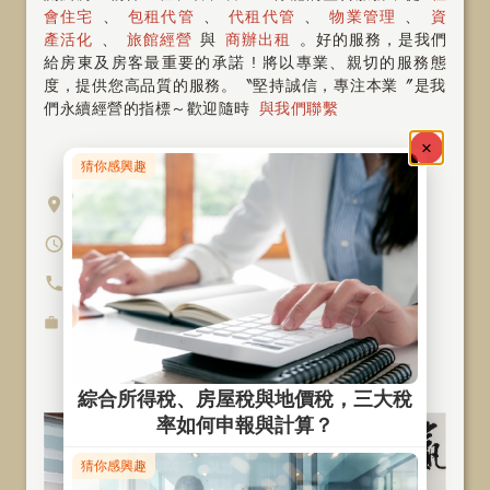
會住宅
、
包租代管
、
代租代管
、
物業管理
、
資
產活化
、
旅館經營
與
商辦出租
。好的服務，是我們
給房東及房客最重要的承諾 ! 將以專業、親切的服務態
度，提供您高品質的服務。〝堅持誠信，專注本業〞是我
們永續經營的指標～歡迎隨時
與我們聯繫
公司地址
台北市萬華區中華路一段106號4樓
營業時間
週一至週五 10:00-19:00
聯絡電話
(02)7755-2669
服務項
社會住宅包租代管
、
商辦出租
、
目
旅館經營、空間資產活化