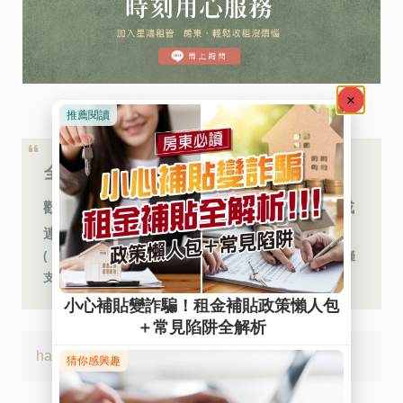
全台服務據點
👆
0809-092-122
歡迎來電
免費諮詢，或
連繫您的專員～期待您的來電
( ※免費客服網路電話︰若使用 Iphone 手機撥打，目前僅
支援 Safari 瀏覽器 )
hashtags:
#居家安全險