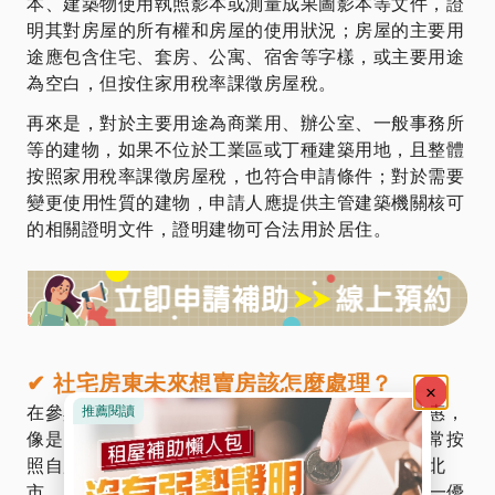
本、建築物使用執照影本或測量成果圖影本等文件，證
明其對房屋的所有權和房屋的使用狀況；房屋的主要用
途應包含住宅、套房、公寓、宿舍等字樣，或主要用途
為空白，但按住家用稅率課徵房屋稅。
再來是，對於主要用途為商業用、辦公室、一般事務所
等的建物，如果不位於工業區或丁種建築用地，且整體
按照家用稅率課徵房屋稅，也符合申請條件；對於需要
變更使用性質的建物，申請人應提供主管建築機關核可
的相關證明文件，證明建物可合法用於居住。
✔
社宅房東未來想賣房該怎麼處理？
在參與社會住宅方案期間，房東享受顯著的稅收優惠，
像是，房屋稅和地價稅的減免。具體來說，稅收通常按
照自用住宅的優惠稅率來課徵，而在某些地區如台北
市，房屋稅甚至可能低於自用住宅稅率的50%。這一優