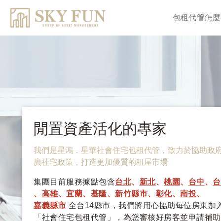
包租代管怎麼
閒置資產活化的專家
我們是星鴻．星華社會住宅包租代管，致力於協助政
廣社宅政策，打造更加優質的租屋市場
集團目前服務據點包含
台北
、
新北
、
桃園
、
台中
、
台
、
高雄
、
宜蘭
、
基隆
、
新竹縣市
、
彰化
、
南投
、
嘉義縣市
全台14縣市，我們將用心協助每位房東加
「社會住宅包租代管」，為您審核好房客並申請補助