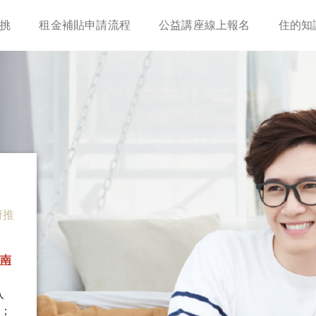
移
挑
租金補貼申請流程
公益講座線上報名
住的知
至
主
內
容
府推
南
入
；