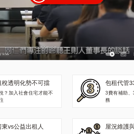
租稅透明化勢不可擋
包租代管3
稅？加入社會住宅才能不
3費有補助、
往
務
房東vs公益出租人
屋況維護