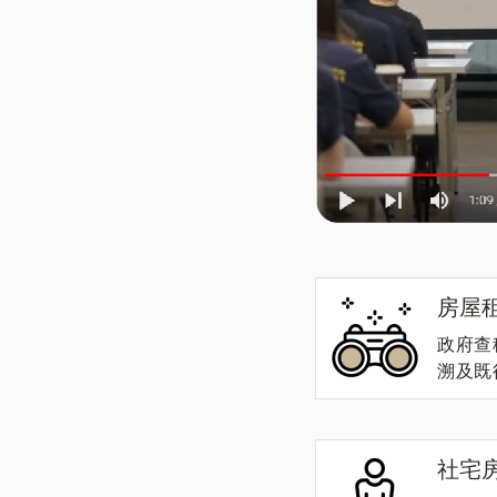
房屋
政府查
溯及既
社宅