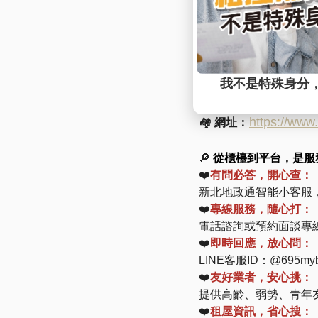
​​---------------------------------
https://www
🏘️
網址：
🔎
從櫃檯到平台，是服
❤️
有問必答，開心查：
新北地政通智能小客服
❤️
專線服務，隨心打：
電話諮詢或預約面談專線：(
❤️
即時回應，放心問：
LINE客服ID：@695
❤️
友好業者，安心挑：
提供高齡、弱勢、青年
❤️
租屋資訊，省心搜：