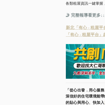
各類租屋資訊一鍵掌握
🤳 完整報導看更多↓↓
新北「有心 ‧ 租屋
「有心 ‧ 租屋平台
「從心出發．用心服務
深信好的住宅環境能帶
的貼心與用心
。
快加入