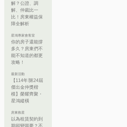
解？公證、調
解、仲裁比一
比！房東權益保
障全解析
星鴻專家會客室
你的房子還能撐
多久？房東們不
能不知道的都更
攻略！
最新活動
【114年∣第24屆
傑出金仲獎楷
模】榮耀齊聚・
星鴻縱橫
房東救星
以為租賃契約到
期卻變噩夢？不