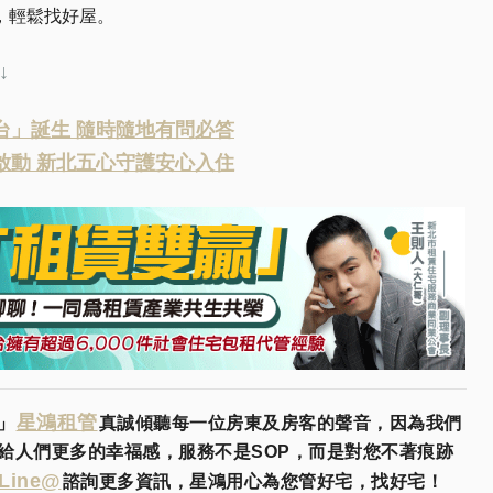
，輕鬆找好屋。
↓
平台」誕生 隨時隨地有問必答
」啟動 新北五心守護安心入住
星鴻租管
」
真誠傾聽每一位房東及房客的聲音，因為我們
給人們更多的幸福感，服務不是SOP，而是對您不著痕跡
Line@
諮詢更多資訊，星鴻用心為您管好宅，找好宅！