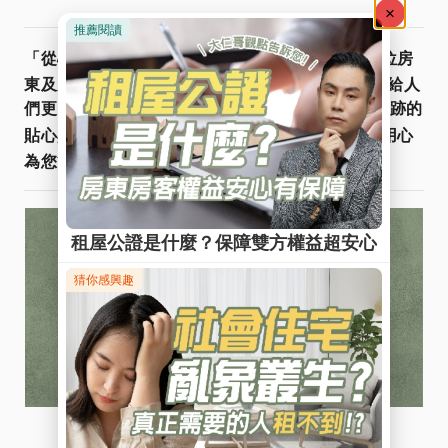
星鴻租管
「從心出發．用心服務」
真誠傾聽每一位房
東及房客的聲音，因為我們深信好的住宅環境能帶給人
們更多的幸福感，服務不是SOP，而是對您不著痕跡的
Line@
貼心與用心
。
快加入
諮詢更多資訊，星鴻用心
為您管好宅，找好宅！