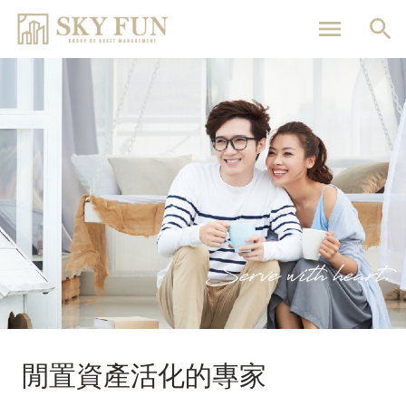
移
至
主
內
容
閒置資產活化的專家