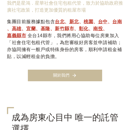
我們是星鴻．星華社會住宅包租代管，致力於協助政府推
廣社宅政策，打造更加優質的租屋市場
集團目前服務據點包含
台北
、
新北
、
桃園
、
台中
、
台南
、
高雄
、
宜蘭
、
基隆
、
新竹縣市
、
彰化
、
南投
、
嘉義縣市
全台14縣市，我們將用心協助每位房東加入
「社會住宅包租代管」，為您審核好房客並申請補助；
亦協同擁有一般戶或特殊身份的房客，順利申請租金補
貼，以減輕租金的負擔。
關於我們
成為房東心目中 唯一的託管
選擇