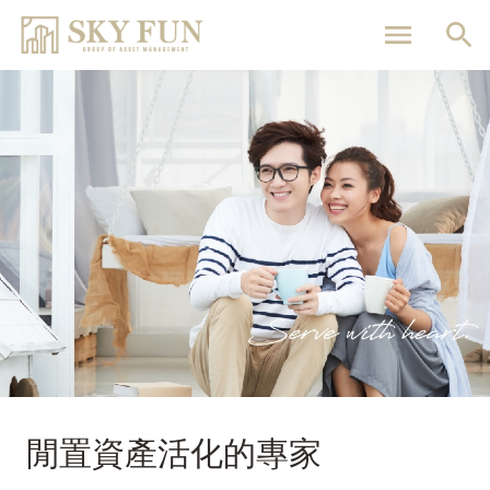
移
至
主
內
容
閒置資產活化的專家