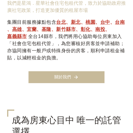
我們是星鴻．星華社會住宅包租代管，致力於協助政府推
廣社宅政策，打造更加優質的租屋市場
集團目前服務據點包含
台北
、
新北
、
桃園
、
台中
、
台南
、
高雄
、
宜蘭
、
基隆
、
新竹縣市
、
彰化
、
南投
、
嘉義縣市
全台14縣市，我們將用心協助每位房東加入
「社會住宅包租代管」，為您審核好房客並申請補助；
亦協同擁有一般戶或特殊身份的房客，順利申請租金補
貼，以減輕租金的負擔。
關於我們
成為房東心目中 唯一的託管
選擇