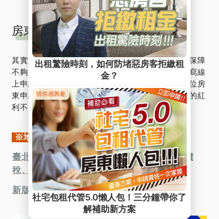
房東們是否心動？
其實如果已經成為公益出租人，但又覺得目前自己保障
不夠的房東，也可以加入包租代管計畫喔！只要填寫線
上申請表格，我們會有專人免費諮詢，並且協助各位房
東申請加入社會住宅計畫，並且完全免費。吃政府的紅
利不趁現在嗎？
※地政局租賃懶人包※
臺北市個人租賃住宅委託包租代管《減徵地價
稅、房屋稅》懶人包
新版住宅租賃契約懶人包