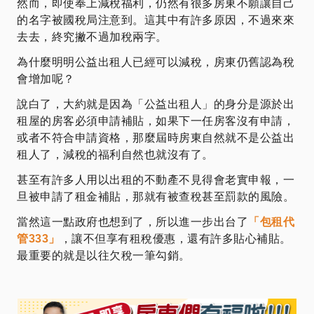
然而，即使奉上減稅福利，仍然有很多房東不願讓自己
的名字被國稅局注意到。這其中有許多原因，不過來來
去去，終究撇不過加稅兩字。
為什麼明明公益出租人已經可以減稅，房東仍舊認為稅
會增加呢？
說白了，大約就是因為「公益出租人」的身分是源於出
租屋的房客必須申請補貼，如果下一任房客沒有申請，
或者不符合申請資格，那麼屆時房東自然就不是公益出
租人了，減稅的福利自然也就沒有了。
甚至有許多人用以出租的不動產不見得會老實申報，一
旦被申請了租金補貼，那就有被查稅甚至罰款的風險。
當然這一點政府也想到了，所以進一步出台了
「包租代
管333」
，讓不但享有租稅優惠，還有許多貼心補貼。
最重要的就是以往欠稅一筆勾銷。