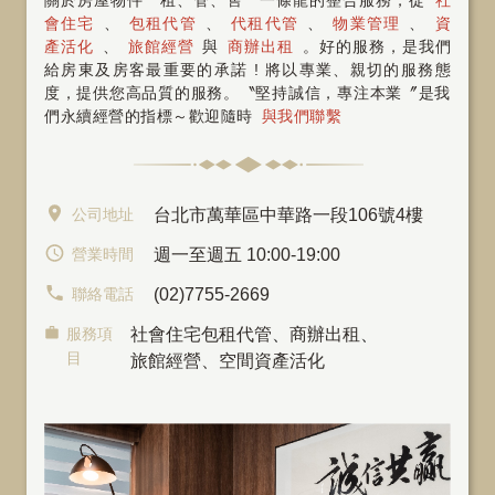
會住宅
、
包租代管
、
代租代管
、
物業管理
、
資
產活化
、
旅館經營
與
商辦出租
。好的服務，是我們
給房東及房客最重要的承諾 ! 將以專業、親切的服務態
度，提供您高品質的服務。〝堅持誠信，專注本業〞是我
們永續經營的指標～歡迎隨時
與我們聯繫
公司地址
台北市萬華區中華路一段106號4樓
營業時間
週一至週五 10:00-19:00
聯絡電話
(02)7755-2669
服務項
社會住宅包租代管
、
商辦出租
、
目
旅館經營、空間資產活化