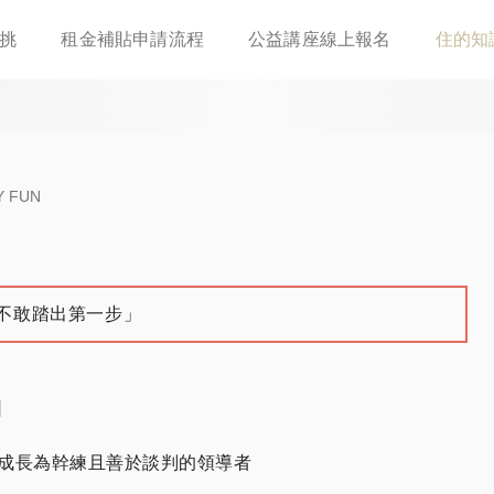
移
挑
租金補貼申請流程
公益講座線上報名
住的知
至
主
內
容
 FUN
不敢踏出第一步」
成長為幹練且善於談判的領導者