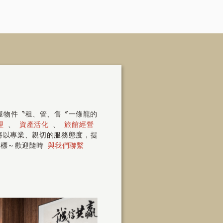
房屋物件〝租、管、售〞一條龍的
理
、
資產活化
、
旅館經營
 將以專業、親切的服務態度，提
指標～歡迎隨時
與我們聯繫