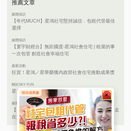
推薦文章
媒體採訪
【年代MUCH】星鴻社宅堅持誠信．包租代管最佳
選擇
媒體採訪
【寰宇財經台】無距國度-星鴻社會住宅 | 租屋的事
一次包管 創造社會幸福住宅
最新活動
狂賀！星鴻／星華榮獲內政部社會住宅推動成果獎
關於SKY FUN
星鴻．星華是什麼公司？
媒體採訪
【台北郵報】居住正義哪裡找？星鴻社會住宅努力走
在第一線