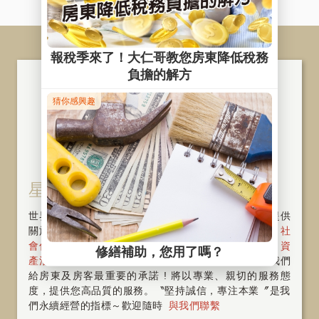
星鴻 ‧ 星華股份有限公司
世界再大也要回家，SKY FUN為您打造幸福家！我們提供
關於房屋物件〝租、管、售〞一條龍的整合服務，從
社
會住宅
、
包租代管
、
代租代管
、
物業管理
、
資
產活化
、
旅館經營
與
商辦出租
。好的服務，是我們
給房東及房客最重要的承諾 ! 將以專業、親切的服務態
度，提供您高品質的服務。〝堅持誠信，專注本業〞是我
們永續經營的指標～歡迎隨時
與我們聯繫