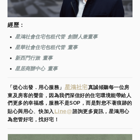
經歷 :
星鴻社會住宅包租代管 創辦人兼董事
星華社會住宅包租代管 董事
新西門行旅 董事
星居商辦中心 董事
星鴻社宅
「從心出發．用心服務」
真誠傾聽每一位房
東及房客的聲音，因為我們深信好的住宅環境能帶給人
們更多的幸福感，服務不是SOP，而是對您不著痕跡的
Line@
貼心與用心
。
快加入
諮詢更多資訊，星鴻用心
為您管好宅，找好宅！