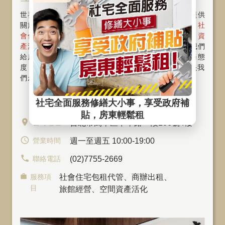
世界再大也要回家，SKY FUN為您打造幸福家！我們提供
關於房屋物件〝租、管、售〞一條龍的整合服務，從
社
會住宅
、
包租代管
、
代租代管
、
物業管理
、
資
產活化
、
旅館經營
與
商辦出租
。好的服務，是我們
給房東及房客最重要的承諾 ! 將以專業、親切的服務態
度，提供您高品質的服務。〝堅持誠信，專注本業〞是我
們永續經營的指標～歡迎隨時
與我們聯繫
公司地址
台北市萬華區中華路一段106號4樓
營業時間
週一至週五 10:00-19:00
聯絡電話
(02)7755-2669
服務項
社會住宅包租代管
、
商辦出租
、
目
旅館經營、空間資產活化