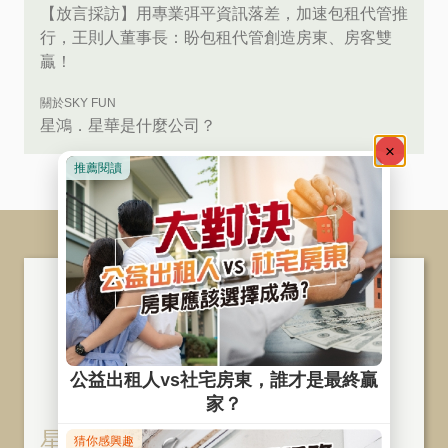
【放言採訪】用專業弭平資訊落差，加速包租代管推
行，王則人董事長：盼包租代管創造房東、房客雙
贏！
關於SKY FUN
星鴻．星華是什麼公司？
星鴻 ‧ 星華股份有限公司