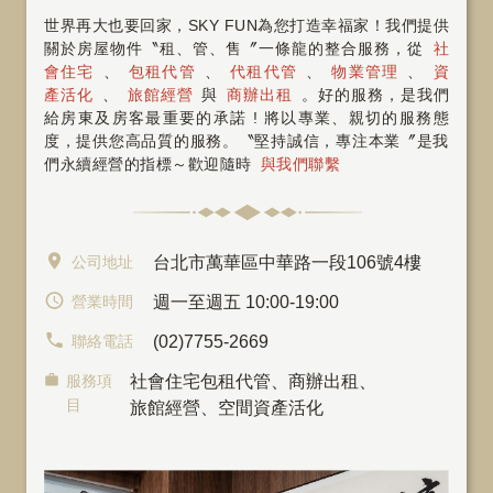
世界再大也要回家，SKY FUN為您打造幸福家！我們提供
關於房屋物件〝租、管、售〞一條龍的整合服務，從
社
會住宅
、
包租代管
、
代租代管
、
物業管理
、
資
產活化
、
旅館經營
與
商辦出租
。好的服務，是我們
給房東及房客最重要的承諾 ! 將以專業、親切的服務態
度，提供您高品質的服務。〝堅持誠信，專注本業〞是我
們永續經營的指標～歡迎隨時
與我們聯繫
公司地址
台北市萬華區中華路一段106號4樓
營業時間
週一至週五 10:00-19:00
聯絡電話
(02)7755-2669
服務項
社會住宅包租代管
、
商辦出租
、
目
旅館經營、空間資產活化