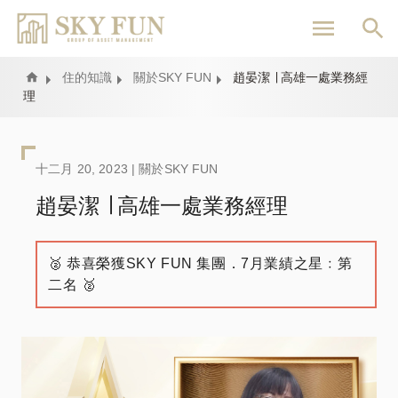
移
至
主
內
Home
住的知識
關於SKY FUN
趙晏潔 ∣ 高雄一處業務經
理
容
十二月 20, 2023 |
關於SKY FUN
趙晏潔 ∣ 高雄一處業務經理
🥈 恭喜榮獲SKY FUN 集團．7月業績之星﹕第
二名 🥈