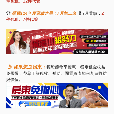
件包租、12件代管
🏆
榮獲114年度業績之星：7月第二名
🎖️ 7月業績：
2
件包租、7件代管
🤳 如果您是房東︰
輕鬆節稅享優惠，穩定租金收益
免煩惱，帶您了解稅收、補助、閒置資產如何創造收益
與價值。