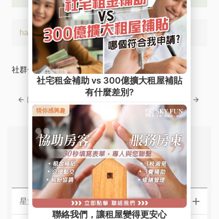
hashtags:
#學長姐真實回饋
#業務之星
社群分享
回上一頁
回下一頁
常見問題
星鴻．星華【北區】社宅服務據點