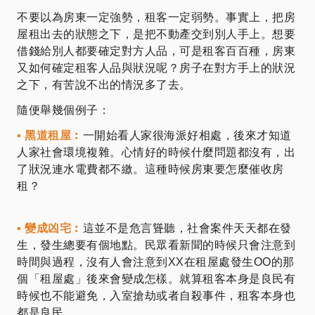
不要以為房東一定強勢，租客一定弱勢。事實上，把房
屋租出去的狀態之下，是把不動產交到別人手上。想要
借錢給別人都要確定對方人品，可是租客百百種，房東
又如何確定租客人品與狀況呢？房子在對方手上的狀況
之下，有苦說不出的情況多了去。
隨便舉幾個例子：
▪ 黑道租屋︰
一開始看人家很海派好相處，後來才知道
人家社會環境複雜。心情好的時候什麼問題都沒有，出
了狀況連水電費都不繳。這種時候房東要怎麼催收房
租？
▪ 變成凶宅︰
這並不是危言聳聽，社會案件天天都在發
生，發生總要有個地點。民眾看新聞的時候只會注意到
時間與過程，沒有人會注意到XX在租屋處發生OO的那
個「租屋處」後來會變成怎樣。就算租客本身是良民有
時候也不能避免，入室搶劫或者自殺事件，租客本身也
都是良民。