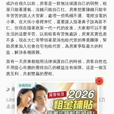
或許在很久以前，房客是一群無法保護自己的弱勢，租
屋只能看運氣，沒錢只能自己扛。房東想要賺錢只能辛
辛苦苦的當人大管家，處理一些馬桶不通、電燈沒電的
小事。在大街小巷裡奔忙，還要讓人指著鼻子說為富不
仁。但現在隨著政策一代一代的改進，大家都可以不要
生活的這麼辛苦。以前租客有苦無處訴，房東其實也差
不多，現在大仁哥帶領著星鴻包租代管的專業團隊，幫
助房東加入社會住宅包租代管，為房東爭取最大的利
益，解決各種困難。
當有一天房東都能用法律保護自己的時候，房客自然也
不用提心吊膽的覺得自己的權益沒有保障。這是一個互
惠互利，共創雙贏的歷程。
相關採訪看更多↓↓↓
🤳
Line today 居住正義哪裡找？星鴻社會住宅努力
走在第一線