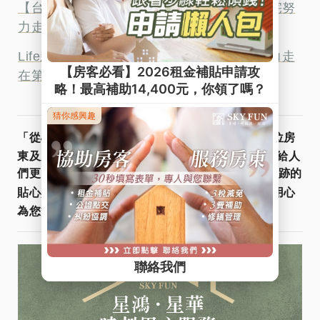
【台北郵報】居住正義哪裡找？星鴻社會住宅努
力走在第一線
Life新聞 居住正義哪裡找？星鴻社會住宅努力走
在第一線
星鴻租管
「從心出發．用心服務」
真誠傾聽每一位房
東及房客的聲音，因為我們深信好的住宅環境能帶給人
們更多的幸福感，服務不是SOP，而是對您不著痕跡的
Line@
貼心與用心
。
快加入
諮詢更多資訊，星鴻用心
為您管好宅，找好宅！