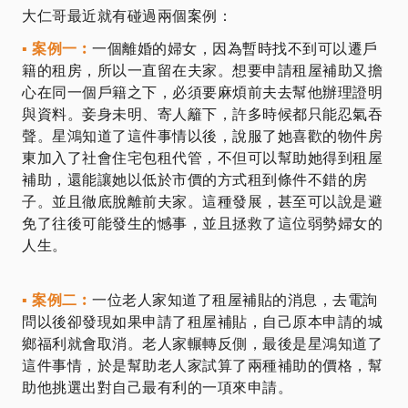
大仁哥最近就有碰過兩個案例：
▪ 案例一︰
一個離婚的婦女，因為暫時找不到可以遷戶
籍的租房，所以一直留在夫家。想要申請租屋補助又擔
心在同一個戶籍之下，必須要麻煩前夫去幫他辦理證明
與資料。妾身未明、寄人籬下，許多時候都只能忍氣吞
聲。星鴻知道了這件事情以後，說服了她喜歡的物件房
東加入了社會住宅包租代管，不但可以幫助她得到租屋
補助，還能讓她以低於市價的方式租到條件不錯的房
子。並且徹底脫離前夫家。這種發展，甚至可以說是避
免了往後可能發生的憾事，並且拯救了這位弱勢婦女的
人生。
▪ 案例二︰
一位老人家知道了租屋補貼的消息，去電詢
問以後卻發現如果申請了租屋補貼，自己原本申請的城
鄉福利就會取消。老人家輾轉反側，最後是星鴻知道了
這件事情，於是幫助老人家試算了兩種補助的價格，幫
助他挑選出對自己最有利的一項來申請。