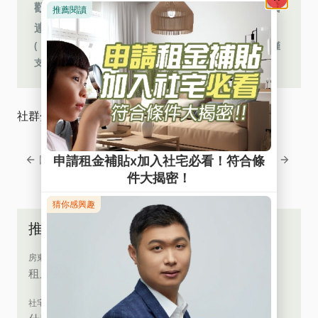
0809-092-122
歡迎來電
免費諮詢，或
連繫您的專員～期待您的來電
( ※免費客服網路電話︰若使用 Iphone 手機撥打，目前僅
支援 Safari 瀏覽器 )
社群分享
回上一頁
回下一頁
推薦文章
房東救星
租屋界的直球對決，究竟誰能笑到最後？
社宅vs包租代管