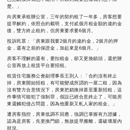
楚。」
向房東承租辦公室，三年的契約租了一年多，房客想要
提早解約，依照合約載明，支付貳個月租金額的違約金
後，雙方終止租約，但房東要求要6個月。
投訴民眾：「房東跟我要2個月的違約金，2個月的押
金，還有之前的保證金，加起來是6個月。」
房客不理解的還有，要扣租金，卻又更換鎖頭，還把辦
公室再放上租賃平台要招租。
租賃住宅服務公會副理事長王則人：「合約沒有終止
掉，房東開始招租，有可能變成所謂的一屋二租，因為
沒有雙方合意情況下，房東把鎖換掉甚至重新招租，這
件事情可能犯了強制罪，假設已經合意終止了，可能房
東還觸犯侵占問題，因為他重新又軋人家的租金。」
遭房客指控，房東低調不回應，強調已掌握有力證據，
認為是房客，先更換門鎖，無故提早搬離，還破壞屋內
狀況。