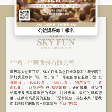
星鴻 ‧ 星華股份有限公司
世界再大也要回家，SKY FUN為您打造幸福家！我們提供
關於房屋物件〝租、管、售〞一條龍的整合服務，從
社
會住宅
、
包租代管
、
代租代管
、
物業管理
、
資
產活化
、
旅館經營
與
商辦出租
。好的服務，是我們
給房東及房客最重要的承諾 ! 將以專業、親切的服務態
度，提供您高品質的服務。〝堅持誠信，專注本業〞是我
們永續經營的指標～歡迎隨時
與我們聯繫