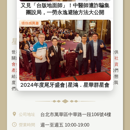
星鴻 ‧ 星華股份有限公司
世界再大也要回家，SKY FUN為您打造幸福家！我們提供
關於房屋物件〝租、管、售〞一條龍的整合服務，從
社
會住宅
、
包租代管
、
代租代管
、
物業管理
、
資
產活化
、
旅館經營
與
商辦出租
。好的服務，是我們
給房東及房客最重要的承諾 ! 將以專業、親切的服務態
度，提供您高品質的服務。〝堅持誠信，專注本業〞是我
們永續經營的指標～歡迎隨時
與我們聯繫
公司地址
台北市萬華區中華路一段106號4樓
營業時間
週一至週五 10:00-19:00