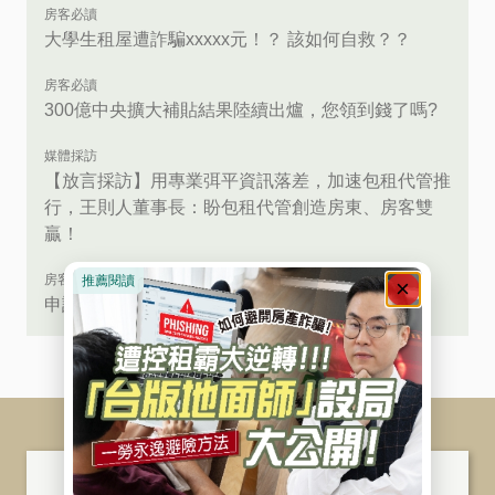
房客必讀
大學生租屋遭詐騙xxxxx元！？ 該如何自救？？
房客必讀
300億中央擴大補貼結果陸續出爐，您領到錢了嗎?
媒體採訪
【放言採訪】用專業弭平資訊落差，加速包租代管推
行，王則人董事長：盼包租代管創造房東、房客雙
贏！
房客必讀
申請社會住宅租金補貼，不用遷戶籍嗎？