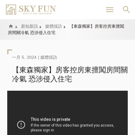
移
至
主
內
Home
新知新訊
媒體採訪
【東森獨家】房客控房東擅闖
房間關冷氣 恐涉侵入住宅
容
一月 5, 2024 |
媒體採訪
【東森獨家】房客控房東擅闖房間關
冷氣 恐涉侵入住宅