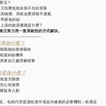
麼活？
，卻又怕壓低租金留不住好房客
卻被高物價、高租金壓得喘不過氣
標準避免糾紛
金上漲的政策優惠是什麼?
者正努力用一套系統性的方式解決。
--------------------------------
房東做什麼？
窗期風險由業者吸收
低租屋糾紛機率
用房東自己處理麻煩事
房客做什麼？
避免漫天開價
得安心有保障
客權益有人顧
在，包租代管是讓租屋市場走向健康的必要機制；租屋這