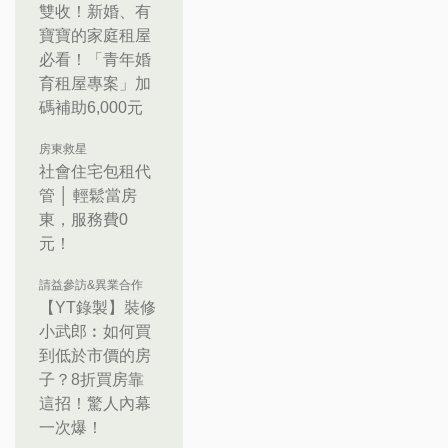
雙收！新婚、有
寶寶的家庭租屋
必看！「青年婚
育租屋專案」加
碼補助6,000元
房東救星
社會住宅包租代
管 │ 輕鬆當房
東，服務費0
元！
請益參訪&異業合作
【YT錄製】裝修
小武郎︰如何買
到低於市價的房
子？8折買房靠
這招！驚人內幕
一次爆！