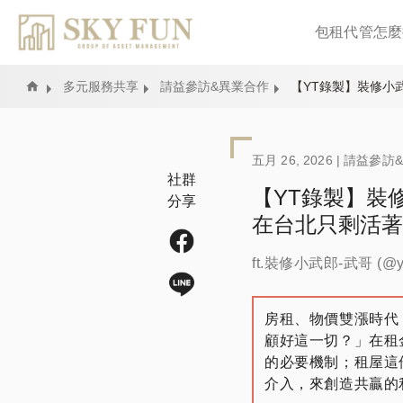
包租代管怎麼
Home
多元服務共享
請益參訪&異業合作
【YT錄製】裝修小
五月 26, 2026 |
請益參訪
社群
【YT錄製】裝
分享
在台北只剩活著
ft.裝修小武郎-武哥 (@yu
房租、物價雙漲時代
顧好這一切？」在租
的必要機制；租屋這
介入，來創造共贏的