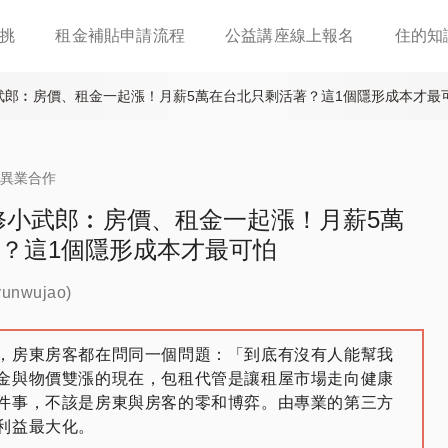
移
挑
租金補貼申請流程
公益講座線上報名
住的知
至
主
內
武郎︰房價、租金一起漲！月薪5萬在台北只剩活著？這1個隱形成本才最
容
&異業合作
修小武郎︰房價、租金一起漲！月薪5萬
？這1個隱形成本才最可怕
nwujao)
，房東房客都在問同一個問題：「到底有沒有人能幫我
金與物價雙漲的現在，包租代管是讓租屋市場走向健康
件事，不該是房東與房客的零和博弈。由專業的第三方
利益最大化。