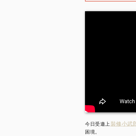
裝修小武
今日受邀上
困境。