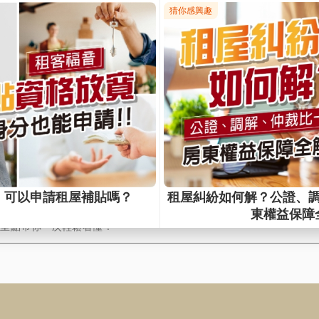
變詐騙！租金補貼政策懶人包＋常見陷阱全解析
，您是否曾因「租金補貼」的政策而感到困惑，甚至擔心自己的權益受
策越來越寬鬆，許多大學生一窩蜂搶申請，甚至出現「租金全免」的極
東權益，實則暗藏隱憂。從補貼資格到非法操作手法，房東若不了解背
損，更可能捲入法律糾紛。
看】2026租金補貼申請攻略！最高補助14,400元，你領
元旦起「300億元中央擴大租金補貼」新制即將上路嚕！本期補助戶數為7
滿即停止）。即將實施的新規定和舊有條件有什麼差別？！該如何申請
？重點帶你一次輕鬆看懂！