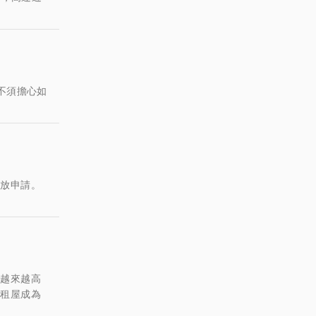
不須擔心如
開放申請。
臨越來越高
得租屋成為