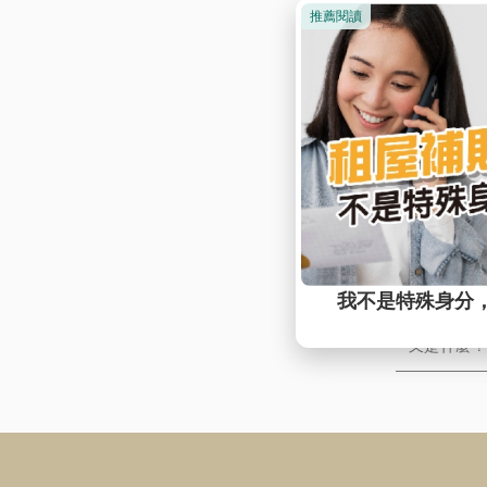
小心補貼
租屋小百科
身為房東
金補貼政
似無損房
只租金受
【房客必
房客必讀
2026年
定戶數額
又是什麼