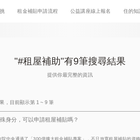
移
挑
租金補貼申請流程
公益講座線上報名
住的知
至
主
內
容
"#租屋補助"有9筆搜尋結果
提供你最完整的資訊
果，目前顯示第 1 ~ 9 筆
殊身分，可以申請租屋補貼嗎？
行政院中央通過了「300億擴大租金補貼專案」，不只放寬租屋補貼的資