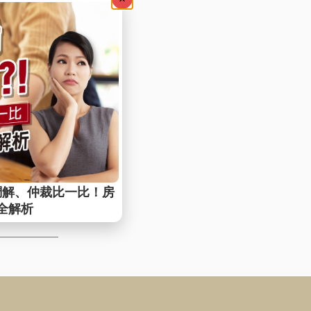
損？近年租
端情況。看
後眉角，不
了嗎？
5萬戶（核
？申請資格