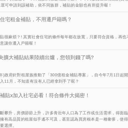
民眾可申請到該補助，依不同族群，補貼的金額也有所提升喔！
住宅租金補貼，不用遷戶籍嗎？
貼很麻煩？! 其實社會住宅的條件每年都在放寬，只要符合資格，再也
願意讓你遷入戶籍喔！
中央擴大補貼結果陸續出爐，您領到錢了嗎?
22年)政府針對租屋族推動了「300億租金補貼專案」，自今年7月1日起
入11月，不知道有沒有人已經拿到手了呢？
補貼x加入社宅必看！符合條件大揭密！
不斷攀升，房價節節上升，許多青壯年人口為了工作或生活需求，得面
，擁有高品質的租屋似乎遙不可及，甚至認為買房根本是一種奢侈，使
首要選擇。