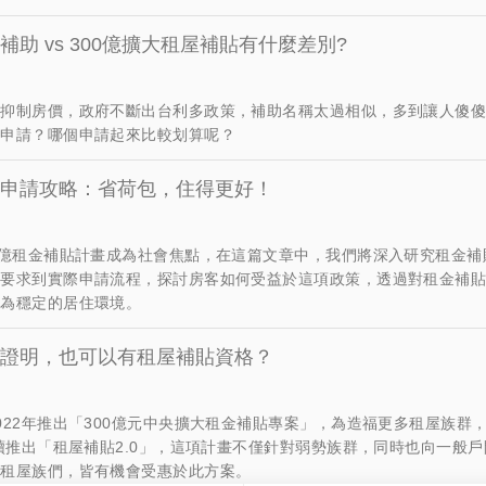
補助 vs 300億擴大租屋補貼有什麼差別?
抑制房價，政府不斷出台利多政策，補助名稱太過相似，多到讓人傻傻
我申請？哪個申請起來比較划算呢？
申請攻略：省荷包，住得更好！
0億租金補貼計畫成為社會焦點，在這篇文章中，我們將深入研究租金補
格要求到實際申請流程，探討房客如何受益於這項政策，透過對租金補
更為穩定的居住環境。
證明，也可以有租屋補貼資格？
022年推出「300億元中央擴大租金補貼專案」，為造福更多租屋族群，2
延續推出「租屋補貼2.0」，這項計畫不僅針對弱勢族群，同時也向一般
的租屋族們，皆有機會受惠於此方案。