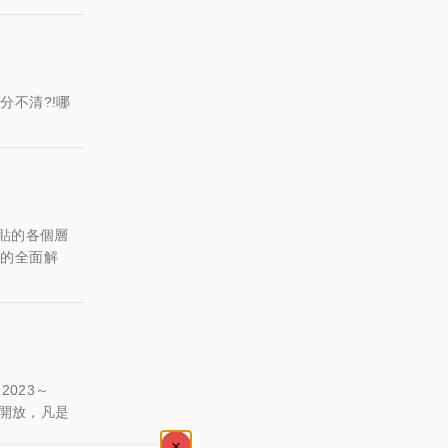
分不清?!哪
貼的各個層
貼的全面解
023～
戶開放，凡是