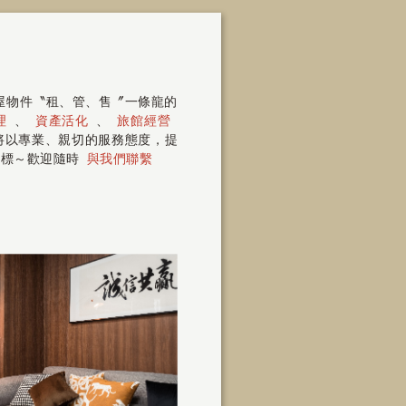
房屋物件〝租、管、售〞一條龍的
理
、
資產活化
、
旅館經營
 將以專業、親切的服務態度，提
指標～歡迎隨時
與我們聯繫