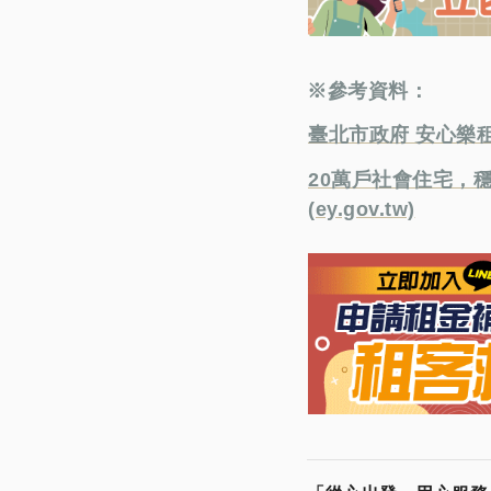
※參考資料：
臺北市政府 安心樂租
20萬戶社會住宅，穩
(ey.gov.tw)