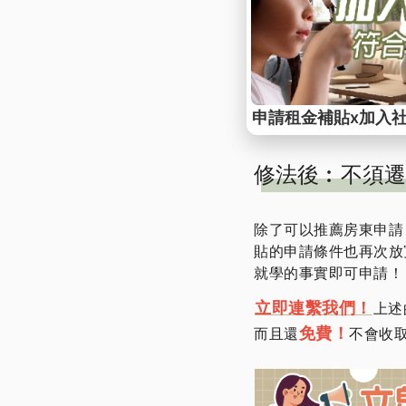
還有一個讓許多人沒有
過去要申請租屋補貼，
用住宅稅率繳地價稅、
內政部有明確公告，即
申請調查居住事實，還
續的糾紛。
修法後︰不須遷
除了可以推薦房東申請
貼的申請條件也再次放
就學的事實即可申請！
立即連繫我們！
上述
免費！
而且還
不會收