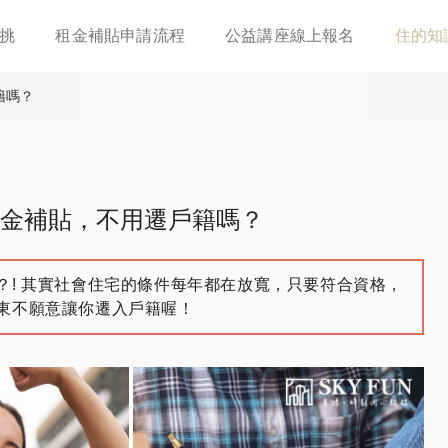
移
挑
租金補貼申請流程
公益講座線上報名
住的知
至
主
內
籍嗎？
容
金補貼，不用遷戶籍嗎？
？! 其實社會住宅的條件每年都在放寬，只要符合資格，
東不願意讓你遷入戶籍喔！