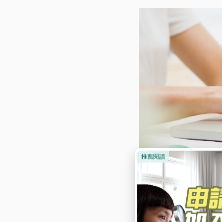
修法前的困擾︰