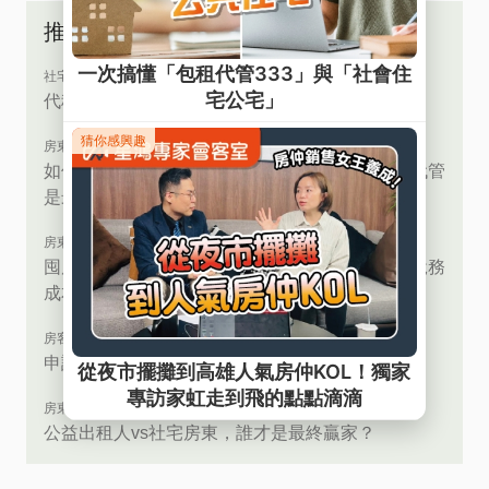
推薦文章
社宅vs包租代管
代租代管 or 包租包管，你瞭解多少？
房東救星
如何最大化租房價值？大仁哥告訴您，社宅包租代管
是最佳選擇！
房東救星
囤房稅來了？大仁哥觀點︰告訴您房東如何降低稅務
成本
房客必讀
申請租金補貼x加入社宅必看！符合條件大揭密！
房東救星
公益出租人vs社宅房東，誰才是最終贏家？