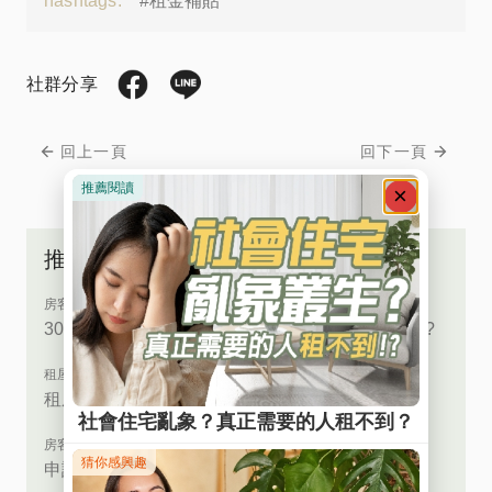
hashtags:
#租金補貼
社群分享
回上一頁
回下一頁
推薦文章
房客必讀
300億中央擴大補貼結果陸續出爐，您領到錢了嗎?
租屋小百科
租屋公證是什麼？保障雙方權益超安心
房客必讀
申請社會住宅租金補貼，不用遷戶籍嗎？