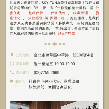
世界再大也要回家，SKY FUN為您打造幸福家！我們提供
關於房屋物件〝租、管、售〞一條龍的整合服務，從
社
會住宅
、
包租代管
、
代租代管
、
物業管理
、
資
產活化
、
旅館經營
與
商辦出租
。好的服務，是我們
給房東及房客最重要的承諾 ! 將以專業、親切的服務態
度，提供您高品質的服務。〝堅持誠信，專注本業〞是我
們永續經營的指標～歡迎隨時
與我們聯繫
公司地址
台北市萬華區中華路一段106號4樓
營業時間
週一至週五 10:00-19:00
聯絡電話
(02)7755-2669
服務項
社會住宅包租代管
、
商辦出租
、
目
旅館經營、空間資產活化