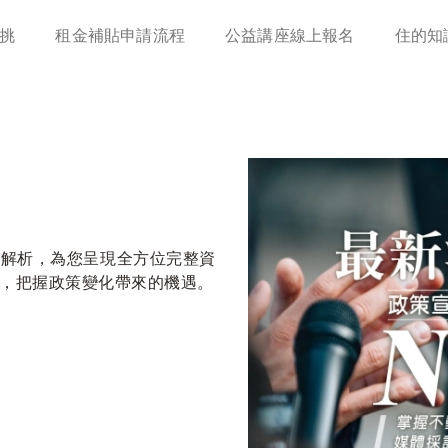
移
挑
租金補貼申請流程
公益講座線上報名
住的知
至
主
內
容
度解析，為您呈現全方位完整資
，把握政策變化帶來的機遇。