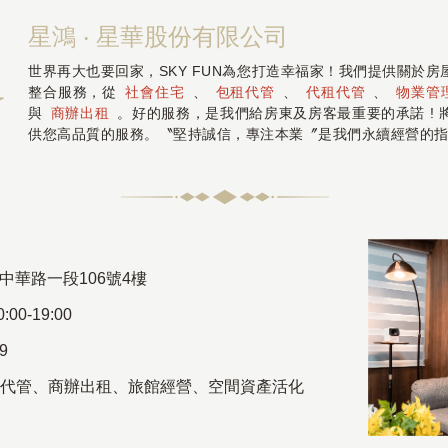
星鴻 ‧ 星華股份有限公司
世界再大也要回家，SKY FUN為您打造幸福家！我們提供關於
整合服務，從
社會住宅
、
包租代管
、
代租代管
、
物業管
與
商辦出租
。好的服務，是我們給房東及房客最重要的承諾 !
供您高品質的服務。〝堅持誠信，專注本業〞是我們永續經營的
中華路一段106號4樓
00-19:00
69
代管
、
商辦出租
、
旅館經營、空間資產活化