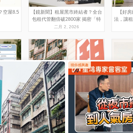
空屋8.5
【鏡新聞】租屋黑市終結者？全台
【好房
包租代管翻倍破2800家 揭密「特
法，讓租
許行業」證照門檻
二月 2, 2026
線，市場
【工商日報】新北空屋逾11萬戶，
新北租服
租服全聯會點名社宅關鍵角色是
調查：全台
它！
一月 14, 2026