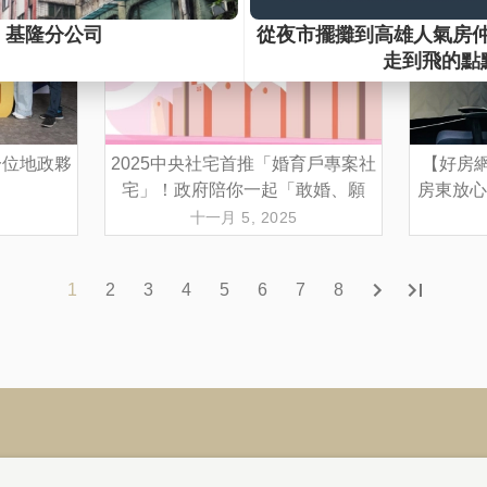
一位地政夥
2025中央社宅首推「婚育戶專案社
【好房網
宅」！政府陪你一起「敢婚、願
房東放心
生、樂養」
十一月 5, 2025
1
2
3
4
5
6
7
8