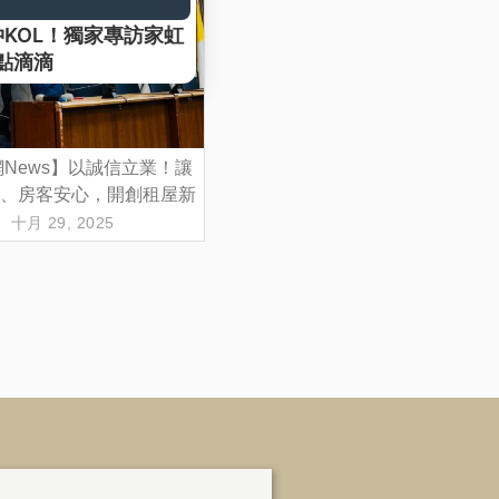
News】以誠信立業！讓
、房客安心，開創租屋新
格局
十月 29, 2025