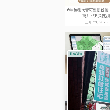
6年包租代管可望換稅優？
萬戶成政策關鍵
三月 23, 2026
「租金查詢平台」正式上
透明再升級！
一月 14, 2026