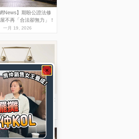
網News】期盼公證法修
屋不再「合法卻無力」！
一月 19, 2026
公會∣全台租賃專法修法大
 1,770 份訪問震撼揭露
十一月 21, 2025