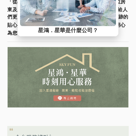
星鴻租管
「從心出發．用心服務」
真誠傾聽每一位房
東及房客的聲音，因為我們深信好的住宅環境能帶給人
們更多的幸福感，服務不是SOP，而是對您不著痕跡的
Line@
貼心與用心
。
快加入
諮詢更多資訊，星鴻用心
為您管好宅，找好宅！