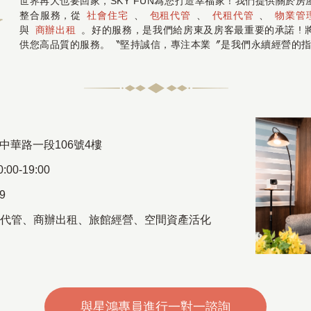
世界再大也要回家，SKY FUN為您打造幸福家！我們提供關於
整合服務，從
社會住宅
、
包租代管
、
代租代管
、
物業管
與
商辦出租
。好的服務，是我們給房東及房客最重要的承諾 !
供您高品質的服務。〝堅持誠信，專注本業〞是我們永續經營的
中華路一段106號4樓
00-19:00
69
代管
、
商辦出租
、
旅館經營、空間資產活化
與星鴻專員進行一對一諮詢