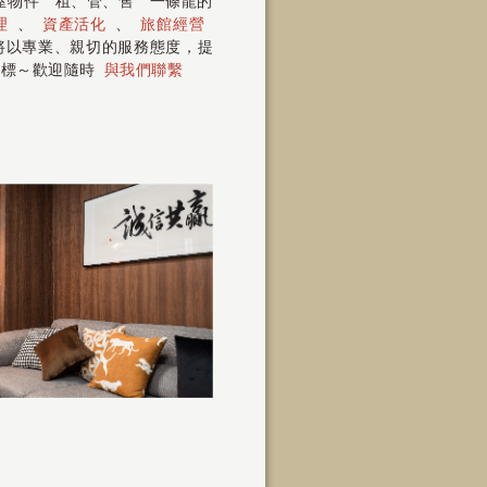
房屋物件〝租、管、售〞一條龍的
理
、
資產活化
、
旅館經營
 將以專業、親切的服務態度，提
指標～歡迎隨時
與我們聯繫