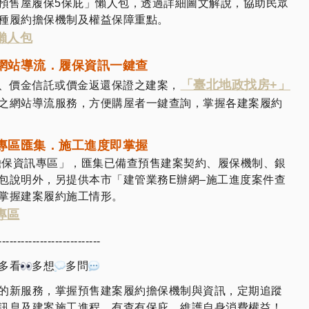
預售屋履保5保庇」懶人包，透過詳細圖文解說，協助民眾
種履約擔保機制及權益保障重點。
懶人包
網站導流．履保資訊一鍵查
「臺北地政找房+」
、價金信託或價金返還保證之建案，
之網站導流服務，方便購屋者一鍵查詢，掌握各建案履約
專區匯集．施工進度即掌握
擔保資訊專區」，匯集已備查預售建案契約、履保機制、銀
包說明外，另提供本市「建管業務E辦網–施工進度案件查
掌握建案履約施工情形。
專區
---------------------------
多看
多想
多問
的新服務，掌握預售建案履約擔保機制與資訊，定期追蹤
訊息及建案施工進程，有查有保庇，維護自身消費權益！