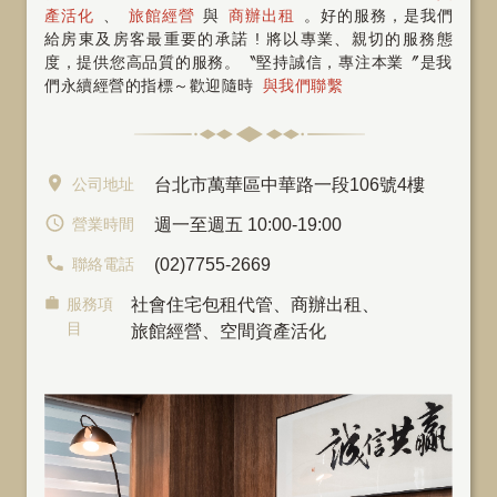
產活化
、
旅館經營
與
商辦出租
。好的服務，是我們
給房東及房客最重要的承諾 ! 將以專業、親切的服務態
度，提供您高品質的服務。〝堅持誠信，專注本業〞是我
們永續經營的指標～歡迎隨時
與我們聯繫
公司地址
台北市萬華區中華路一段106號4樓
營業時間
週一至週五 10:00-19:00
聯絡電話
(02)7755-2669
服務項
社會住宅包租代管
、
商辦出租
、
目
旅館經營、空間資產活化