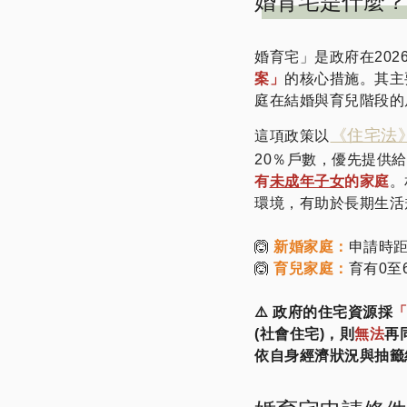
婚育宅是什麼？
婚育宅」是政府在20
案」
的核心措施。其主
庭在結婚與育兒階段的
《住宅法
這項政策以
20％戶數，優先提供
有
未成年子女
的家庭
。
環境，有助於長期生活
🙆
新婚家庭：
申請時
🙆
育兒家庭：
育有0至
⚠️ 政府的住宅資源採
(社會住宅)，則
無法
再
依自身經濟狀況與抽籤