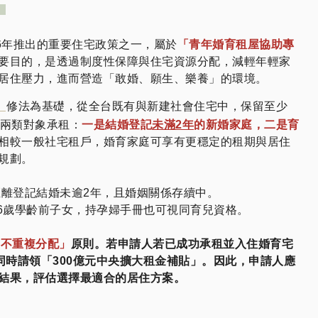
26年推出的重要住宅政策之一，屬於
「青年婚育租屋協助專
要目的，是透過制度性保障與住宅資源分配，減輕年輕家
居住壓力，進而營造「敢婚、願生、樂養」的環境。
》
修法為基礎，從全台既有與新建社會住宅中，保留至少
給兩類對象承租：
一是結婚登記
未滿2年
的新婚家庭，二是育
相較一般社宅租戶，婚育家庭可享有更穩定的租期與居住
規劃。
距離登記結婚未逾2年，且婚姻關係存續中。
6歲學齡前子女，持孕婦手冊也可視同育兒資格。
「不重複分配」
原則。若申請人若已成功承租並入住婚育宅
同時請領「300億元中央擴大租金補貼」。因此，申請人應
結果，評估選擇最適合的居住方案。