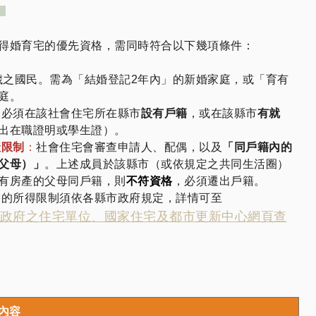
得婚育宅的優先資格，需同時符合以下幾項條件：
歲之國民。需為「結婚登記2年內」的新婚家庭，或「育有
庭。
人必須在該社會住宅所在縣市
設有戶籍
，或在該縣市
有就
出在職證明或學生證）。
產限制
：
社會住宅會審查申請人、配偶，以及
「同戶籍內的
父母）」
。上述成員於該縣市（或依規定之共同生活圈）
有房產的父母同戶籍，則
不符資格
，必須遷出戶籍。
宅的所得限制須依各縣市政府規定，詳情可至
政府之住宅單位、國家住宅及都市更新中心網頁查
內容