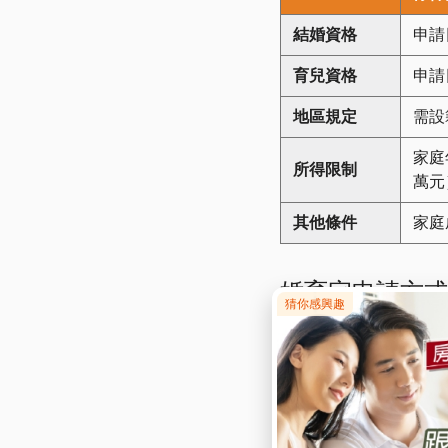
結婚資格
申請
育兒資格
申請
地區規定
需設
家庭
所得限制
萬元
其他條件
家庭
婚育宅申請方式
至於申請流程，整體分
✔ STEP 1 : 
因社會住宅採分批完工