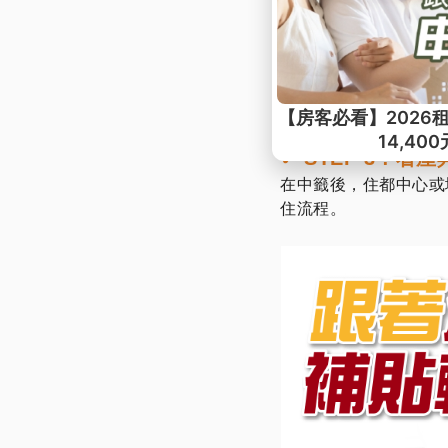
國家住都中心《安居 
✔ STEP 2 : 
當有適合的社宅建案開
表，或下載該建案專屬
✔ STEP 3 : 看
在中籤後，住都中心或
住流程。