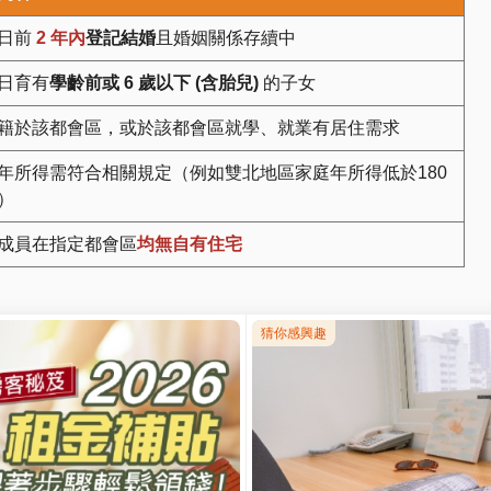
日前
2 年內
登記結婚
且婚姻關係存續中
日育有
學齡前或 6 歲以下 (含胎兒)
的子女
籍於該都會區，或於該都會區就學、就業有居住需求
年所得需符合相關規定（例如雙北地區家庭年所得低於180
）
成員在指定都會區
均無自有住宅
為三個階段：
關注招租公告
全國社會住宅招租總覽
、陸續招租。申請人可透過過
或