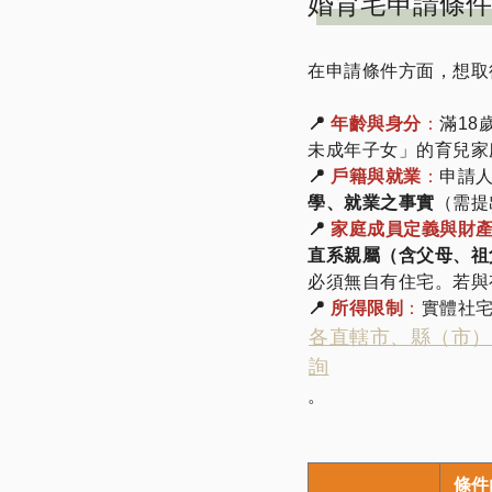
婚育宅申請條件
在申請條件方面，想取
📍
年齡與身分
：
滿18
未成年子女」的育兒家
📍
戶籍與就業
：
申請
學、就業之事實
（需提
📍
家庭成員定義與財
直系親屬（含父母、祖
必須無自有住宅。若與
📍
所得限制
：
實體社
各直轄市、縣（市）
詢
。
條件