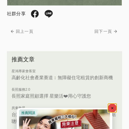
社群分享
回上一頁
回下一頁
推薦文章
星鴻專家會客室
高齡化社會產業賽道︰無障礙住宅租賃的創新商機
長照服務2.0
長照家庭照顧選擇 星樂活❤️用心守護您
房東救星
台灣高齡社會來臨！房東必看：包租代管X高齡換居
聰明退休新策略