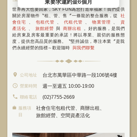
世界再大也要回家，SKY FUN為您打造幸福家！我們提供
關於房屋物件〝租、管、售〞一條龍的整合服務，從
社
會住宅
、
包租代管
、
代租代管
、
物業管理
、
資
產活化
、
旅館經營
與
商辦出租
。好的服務，是我們
給房東及房客最重要的承諾 ! 將以專業、親切的服務態
度，提供您高品質的服務。〝堅持誠信，專注本業〞是我
們永續經營的指標～歡迎隨時
與我們聯繫
公司地址
台北市萬華區中華路一段106號4樓
營業時間
週一至週五 10:00-19:00
聯絡電話
(02)7755-2669
服務項
社會住宅包租代管
、
商辦出租
、
目
旅館經營、空間資產活化