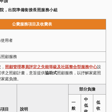
上申請
詢醫院，出院準備銜接長照服務小組
公費服務項目及收費表
務使用者
活照顧服務
況，
照顧管理專員評定之失能等級及社區整合型服務中心
設
需求之照顧計畫，意旨提供
協助式
照顧服務，以抒解家庭照
輕家庭負擔。
部分負擔
中
一
低
低
般
收
務項目
說明
收