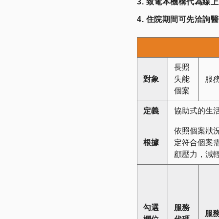
3. 致電本機構代為線
4. 住院期間可先洽
長照
對象
失能
服
個案
定義
協助式的生
依照個案狀
根據
定符合個案
顧壓力，減
勾選
服務
服