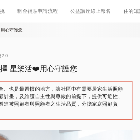
移
挑
租金補貼申請流程
公益講座線上報名
住的知
至
主
內
️用心守護您
容
2.0
擇 星樂活❤️用心守護您
全、也是最習慣的地方，讓社區中有需要居家生活照顧
顧計畫，及維護自主性與尊嚴的前提下，提供可近性、
增進被照顧者與照顧者之生活品質，分擔家庭照顧負