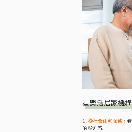
星樂活居家機構
1. 從社會住宅服務︰
看
的壓迫感。