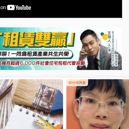
星鴻租管
」
真誠傾聽每一位房東及房客的聲音，因為我們
給人們更多的幸福感，服務不是SOP，而是對您不著痕跡
Line@
諮詢更多資訊，星鴻用心為您管好宅，找好宅！