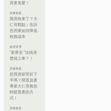
房東免驚！
房東救星
囤房稅來了？大
仁哥觀點︰告訴
您房東如何降低
稅務成本
政府宣導
”新青安 ”沒搞清
楚就上車？！
房東救星
想買房卻苦於下
手嗎？閒置資產
專家大仁哥教您
輕鬆置產的方
式！
房東救星