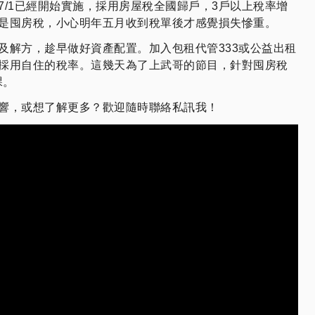
7/1已經開始實施，採用房屋稅全國歸戶，3戶以上稅率增
是囤房稅，小心明年五月收到稅單後才感覺損失慘重。
及解方，趁早做好資產配置。加入包租代管333或公益出租
採用自住的稅率。這幾天為了上武哥的節目，針對囤房稅
課。
響，或想了解更多？歡迎隨時聯絡私訊我！