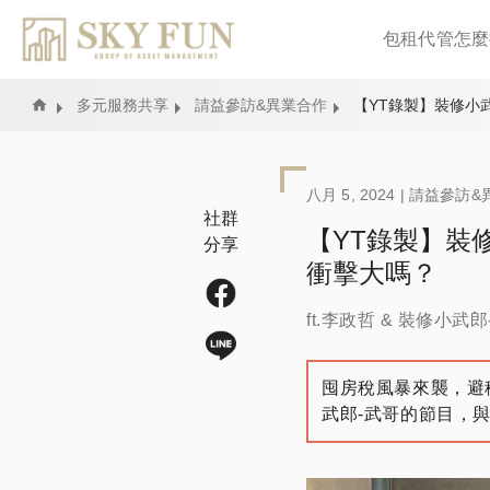
包租代管怎麼
Home
多元服務共享
請益參訪&異業合作
【YT錄製】裝修小
八月 5, 2024 |
請益參訪&
社群
【YT錄製】裝
分享
衝擊大嗎？
ft.李政哲 & 裝修小武郎-
囤房稅風暴來襲，避
武郎-武哥的節目，