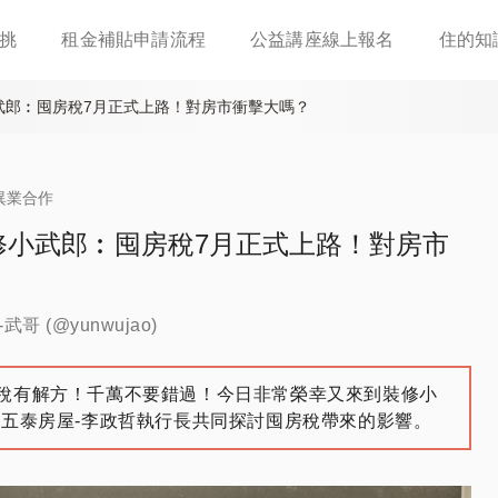
移
挑
租金補貼申請流程
公益講座線上報名
住的知
至
主
內
武郎︰囤房稅7月正式上路！對房市衝擊大嗎？
容
異業合作
修小武郎︰囤房稅7月正式上路！對房市
武哥 (@yunwujao)
稅有解方！千萬不要錯過！今日非常榮幸又來到裝修小
與五泰房屋-李政哲執行長共同探討囤房稅帶來的影響。