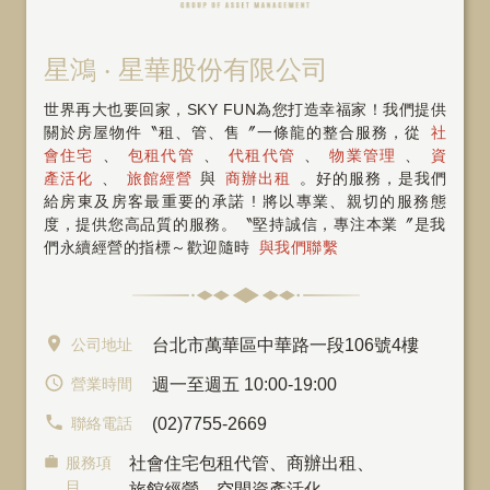
星鴻 ‧ 星華股份有限公司
世界再大也要回家，SKY FUN為您打造幸福家！我們提供
關於房屋物件〝租、管、售〞一條龍的整合服務，從
社
會住宅
、
包租代管
、
代租代管
、
物業管理
、
資
產活化
、
旅館經營
與
商辦出租
。好的服務，是我們
給房東及房客最重要的承諾 ! 將以專業、親切的服務態
度，提供您高品質的服務。〝堅持誠信，專注本業〞是我
們永續經營的指標～歡迎隨時
與我們聯繫
公司地址
台北市萬華區中華路一段106號4樓
營業時間
週一至週五 10:00-19:00
聯絡電話
(02)7755-2669
服務項
社會住宅包租代管
、
商辦出租
、
目
旅館經營、空間資產活化