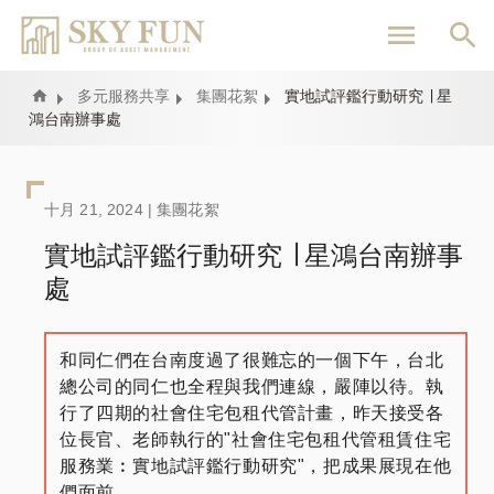
移
至
主
內
Home
多元服務共享
集團花絮
實地試評鑑行動研究 ∣ 星
鴻台南辦事處
容
十月 21, 2024 |
集團花絮
實地試評鑑行動研究 ∣ 星鴻台南辦事
處
和同仁們在台南度過了很難忘的一個下午，台北
總公司的同仁也全程與我們連線，嚴陣以待。執
行了四期的社會住宅包租代管計畫，昨天接受各
位長官、老師執行的"社會住宅包租代管租賃住宅
服務業︰實地試評鑑行動研究"，把成果展現在他
們面前。