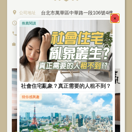
公司地址
台北市萬華區中華路一段106號4樓
營業時間
週一至週五 10:00-19:00
聯絡電話
(02)7755-2669
服務項
社會住宅包租代管
、
商辦出租
、
目
旅館經營、空間資產活化