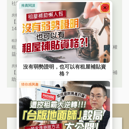
社宅關鍵角色是它！
房客必讀
【房客必看】2026租金補貼申請攻略！最高補助
14,400元，你領了嗎？
租屋小百科
租屋糾紛如何解？公證、調解、仲裁比一比！房東權
益保障全解析
房東救星
【房東必看】不只抵稅，每年還可輕鬆領萬元修繕補
助費！