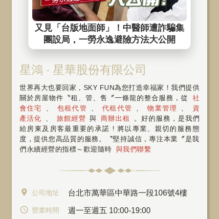
星鴻 ‧ 星華股份有限公司
世界再大也要回家，SKY FUN為您打造幸福家！我們提供
關於房屋物件〝租、管、售〞一條龍的整合服務，從
社
會住宅
、
包租代管
、
代租代管
、
物業管理
、
資
產活化
、
旅館經營
與
商辦出租
。好的服務，是我們
給房東及房客最重要的承諾 ! 將以專業、親切的服務態
度，提供您高品質的服務。〝堅持誠信，專注本業〞是我
們永續經營的指標～歡迎隨時
與我們聯繫
公司地址
台北市萬華區中華路一段106號4樓
營業時間
週一至週五 10:00-19:00