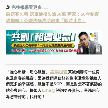
🤳
完整報導看更多↓↓↓
惡房客欠租 房東慘損失逾50萬 專家：50年制度
終翻轉！公證法修法助房東「即時止血」
星鴻租管
「從心出發．用心服務」
真誠傾聽每一位房
東及房客的聲音，因為我們深信好的住宅環境能帶給人
們更多的幸福感，服務不是SOP，而是對您不著痕跡的
Line@
貼心與用心
。
快加入
諮詢更多資訊，星鴻用心
為您管好宅，找好宅！