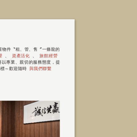
房屋物件〝租、管、售〞一條龍的
理
、
資產活化
、
旅館經營
 將以專業、親切的服務態度，提
指標～歡迎隨時
與我們聯繫