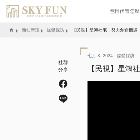
包租代管怎麼
Home
新知新訊
媒體採訪
【民視】星鴻社宅．努力創造機遇
七月 8, 2024 |
媒體採訪
社群
【民視】星鴻社
分享
很榮幸年代MUCH電視
到總部公司及案場，進