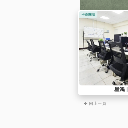
全台服務據點
👆
0809-
歡迎來電
電
( ※免費客服網路電話︰若使
回上一頁