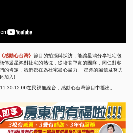
《感動心台灣》
節目的拍攝與採訪，能讓星鴻分享社宅包
能傳遞星鴻對社宅的熱忱，從培養堅實的團隊，同仁對客
們的肯定，我們都在為社宅盡心盡力。 星鴻的誠信及努力
起加入!
1:30-12:00在民視無線台，感動心台灣節目中播出。