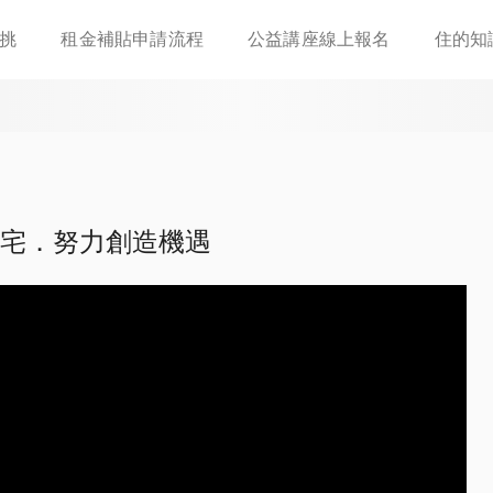
移
挑
租金補貼申請流程
公益講座線上報名
住的知
至
主
內
容
宅．努力創造機遇
台
"發現新台灣"
節目，肯定星鴻在社宅領域上的耕耘，實地
行一整天的拍攝與採訪。