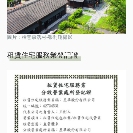
圖片︰檜意森活村-張利聰攝影
租賃住宅服務業登記證