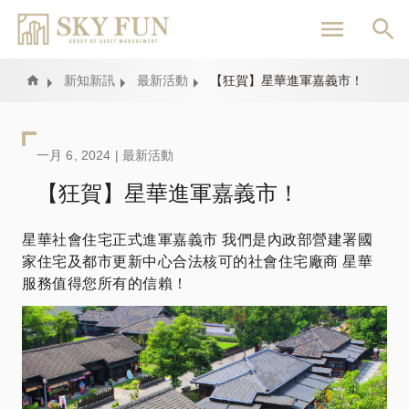
移
至
主
內
Home
新知新訊
最新活動
【狂賀】星華進軍嘉義市！
容
一月 6, 2024 |
最新活動
【狂賀】星華進軍嘉義市！
星華社會住宅正式進軍嘉義市 我們是內政部營建署國
家住宅及都市更新中心合法核可的社會住宅廠商 星華
服務值得您所有的信賴！