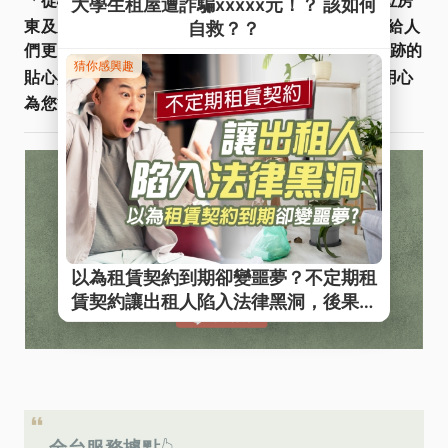
星鴻租管
「從心出發．用心服務」
真誠傾聽每一位房
東及房客的聲音，因為我們深信好的住宅環境能帶給人
們更多的幸福感，服務不是SOP，而是對您不著痕跡的
Line@
貼心與用心
。
快加入
諮詢更多資訊，星鴻用心
為您管好宅，找好宅！