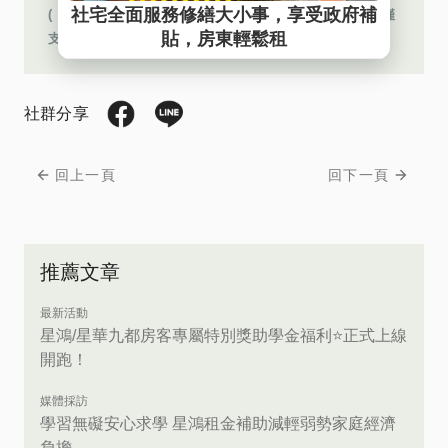
( ※免費客服網路電話︰若使用 Iphone 手機撥打，目前僅
支援 Safari 瀏覽器 )
社群分享
回上一頁
回下一頁
推薦文章
最新活動
星鴻/星華九都房客專屬特別獎助學金福利⭐正式上線
開跑！
媒體採訪
學習無礙安心求學 星鴻租金補助減輕弱勢家庭經濟
負擔