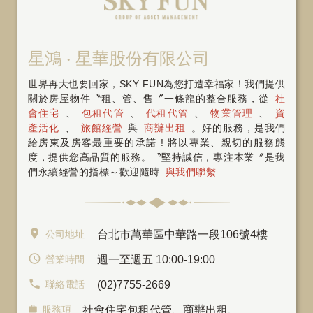
星鴻 ‧ 星華股份有限公司
世界再大也要回家，SKY FUN為您打造幸福家！我們提供
關於房屋物件〝租、管、售〞一條龍的整合服務，從
社
會住宅
、
包租代管
、
代租代管
、
物業管理
、
資
產活化
、
旅館經營
與
商辦出租
。好的服務，是我們
給房東及房客最重要的承諾 ! 將以專業、親切的服務態
度，提供您高品質的服務。〝堅持誠信，專注本業〞是我
們永續經營的指標～歡迎隨時
與我們聯繫
公司地址
台北市萬華區中華路一段106號4樓
營業時間
週一至週五 10:00-19:00
聯絡電話
(02)7755-2669
服務項
社會住宅包租代管
、
商辦出租
、