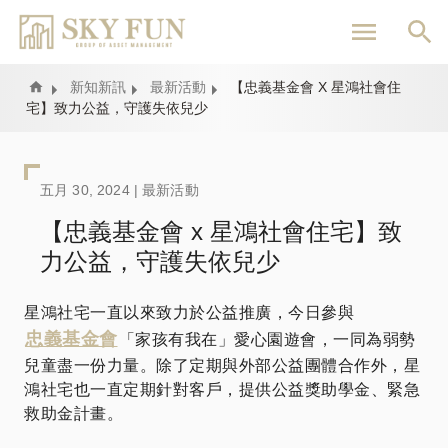
移
至
主
內
Home
新知新訊
最新活動
【忠義基金會 X 星鴻社會住
宅】致力公益，守護失依兒少
容
五月 30, 2024 |
最新活動
【忠義基金會 x 星鴻社會住宅】致
力公益，守護失依兒少
星鴻社宅一直以來致力於公益推廣，今日參與
忠義基金會
「家孩有我在」愛心園遊會，一同為弱勢
兒童盡一份力量。除了定期與外部公益團體合作外，星
鴻社宅也一直定期針對客戶，提供公益獎助學金、緊急
救助金計畫。