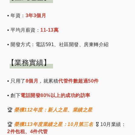
▪ 年資：
3年3個月
▪ 平均月薪資：
11-13萬
▪ 開發方式：電話591、社區開發、房東轉介紹
【業務實績】
▪ 只用了
8個月
，就累積
代管件數超過50件
▪ 創下
電話開發80%以上的成功約訪率
🏆
榮獲112年度：新人之星、業績之星
🏆
榮獲113年度業績之星：10月第三名
🎖️ 10月業績：
2件包租、4件代管