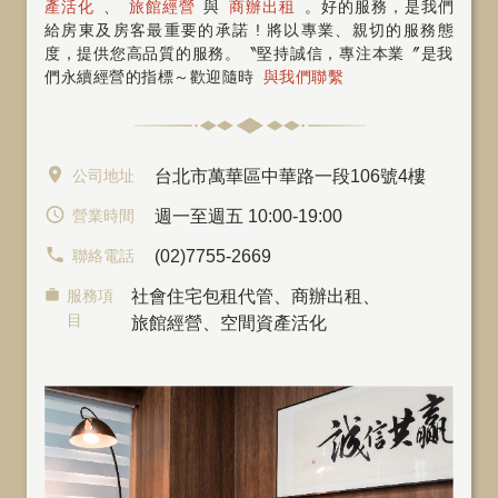
產活化
、
旅館經營
與
商辦出租
。好的服務，是我們
給房東及房客最重要的承諾 ! 將以專業、親切的服務態
度，提供您高品質的服務。〝堅持誠信，專注本業〞是我
們永續經營的指標～歡迎隨時
與我們聯繫
公司地址
台北市萬華區中華路一段106號4樓
營業時間
週一至週五 10:00-19:00
聯絡電話
(02)7755-2669
服務項
社會住宅包租代管
、
商辦出租
、
目
旅館經營、空間資產活化