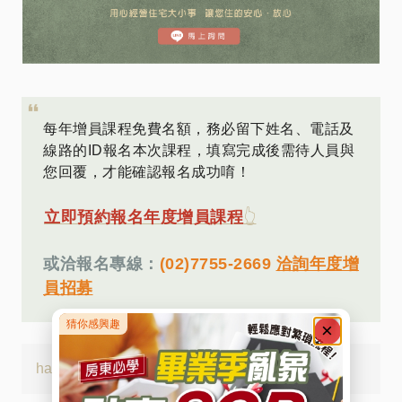
每年增員課程免費名額，務必留下姓名、電話及
線路的ID報名本次課程，填寫完成後需待人員與
您回覆，才能確認報名成功唷！
立即預約報名年度增員課程
👆
或洽報名專線：
(02)7755-2669
洽詢年度增
員招募
hashtags:
#學長姐真實回饋
#業務之星