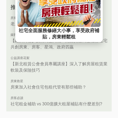
推薦文章
房東救星
老屋閒置，沒空翻新！？我們免費幫你！
媒體採訪
【經濟日報】疫情轉型商機！閒置資產轉型社會住宅
共創房東、房客、星鴻、政府四贏
公益講座花絮
【新北租賃公會會員專屬講座】深入了解房屋租賃業
軟裝及保險技巧
房東救星
房東加入社會住宅包租代管有那些補助？
房客必讀
社宅租金補助 vs 300億擴大租屋補貼有什麼差別?