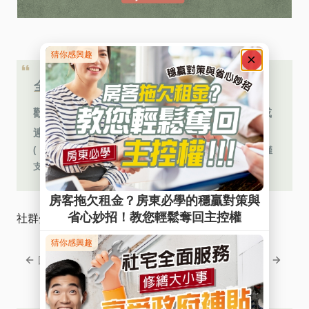
全台服務據點
👆
0809-092-122
歡迎來電
免費諮詢，或
連繫您的專員～期待您的來電
( ※免費客服網路電話︰若使用 Iphone 手機撥打，目前僅
支援 Safari 瀏覽器 )
社群分享
回上一頁
回下一頁