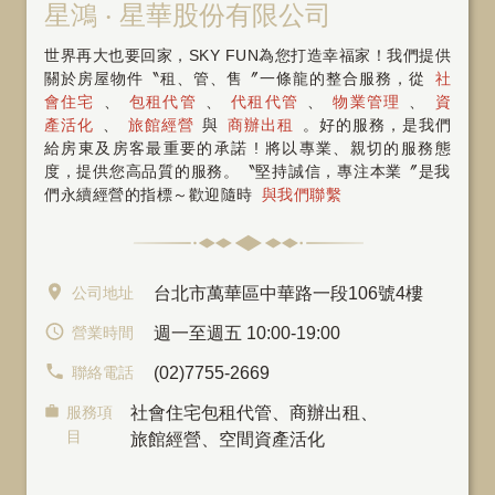
星鴻 ‧ 星華股份有限公司
世界再大也要回家，SKY FUN為您打造幸福家！我們提供
關於房屋物件〝租、管、售〞一條龍的整合服務，從
社
會住宅
、
包租代管
、
代租代管
、
物業管理
、
資
產活化
、
旅館經營
與
商辦出租
。好的服務，是我們
給房東及房客最重要的承諾 ! 將以專業、親切的服務態
度，提供您高品質的服務。〝堅持誠信，專注本業〞是我
們永續經營的指標～歡迎隨時
與我們聯繫
公司地址
台北市萬華區中華路一段106號4樓
營業時間
週一至週五 10:00-19:00
聯絡電話
(02)7755-2669
服務項
社會住宅包租代管
、
商辦出租
、
目
旅館經營、空間資產活化