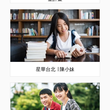
星華台北 ∣ 陳小妹