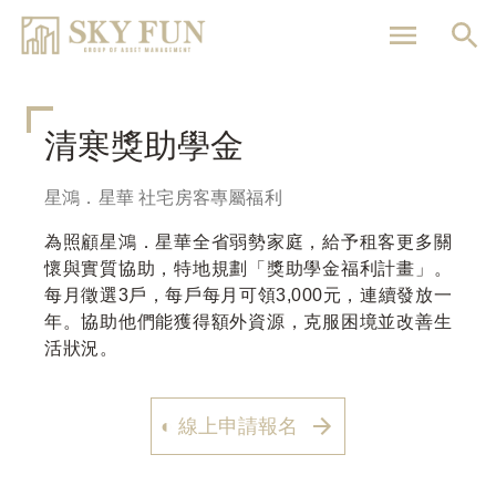
移
至
主
內
容
清寒獎助學金
星鴻．星華 社宅房客專屬福利
為照顧星鴻．星華全省弱勢家庭，給予租客更多關
懷與實質協助，特地規劃「獎助學金福利計畫」。
每月徵選3戶，每戶每月可領3,000元，連續發放一
年。協助他們能獲得額外資源，克服困境並改善生
活狀況。
◐ 線上申請報名