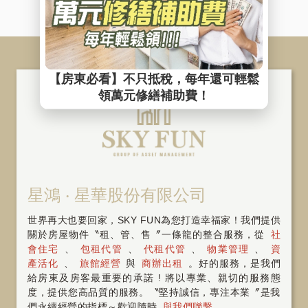
星鴻 ‧ 星華股份有限公司
世界再大也要回家，SKY FUN為您打造幸福家！我們提供
關於房屋物件〝租、管、售〞一條龍的整合服務，從
社
會住宅
、
包租代管
、
代租代管
、
物業管理
、
資
產活化
、
旅館經營
與
商辦出租
。好的服務，是我們
給房東及房客最重要的承諾 ! 將以專業、親切的服務態
度，提供您高品質的服務。〝堅持誠信，專注本業〞是我
們永續經營的指標～歡迎隨時
與我們聯繫