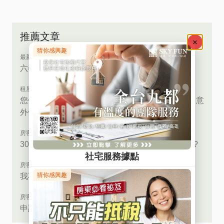
推薦文章
最新活動
六都房客生活扶助金計畫，歡迎踴躍參與！
租屋小百科
您住的地方消防設備足夠完善嗎？「豐邑晴空匯」意
外告訴我們的事
房客必讀
300億中央擴大補貼結果陸續出爐，您領到錢了嗎?
房客必讀
我不是特殊身分，可以申請租屋補貼嗎？
房客必讀
申請租金補貼x加入社宅必看！符合條件大揭密！