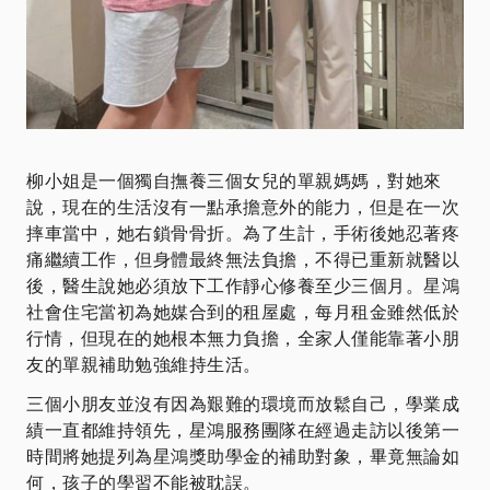
柳小姐是一個獨自撫養三個女兒的單親媽媽，對她來
說，現在的生活沒有一點承擔意外的能力，但是在一次
摔車當中，她右鎖骨骨折。為了生計，手術後她忍著疼
痛繼續工作，但身體最終無法負擔，不得已重新就醫以
後，醫生說她必須放下工作靜心修養至少三個月。星鴻
社會住宅當初為她媒合到的租屋處，每月租金雖然低於
行情，但現在的她根本無力負擔，全家人僅能靠著小朋
友的單親補助勉強維持生活。
三個小朋友並沒有因為艱難的環境而放鬆自己，學業成
績一直都維持領先，星鴻服務團隊在經過走訪以後第一
時間將她提列為星鴻獎助學金的補助對象，畢竟無論如
何，孩子的學習不能被耽誤。