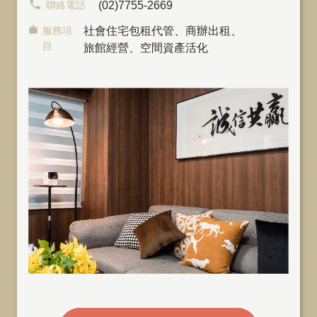
聯絡電話
(02)7755-2669
服務項
社會住宅包租代管
、
商辦出租
、
目
旅館經營、空間資產活化