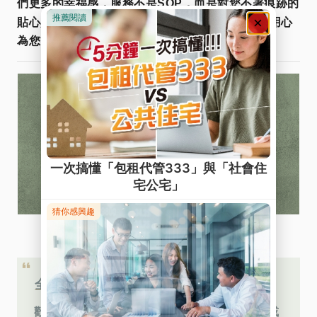
們更多的幸福感，服務不是SOP，而是對您不著痕跡的
Line@
貼心與用心
。
快加入
諮詢更多資訊，星鴻用心
為您管好宅，找好宅！
全台服務據點
👆
0809-092-122
歡迎來電
免費諮詢，或