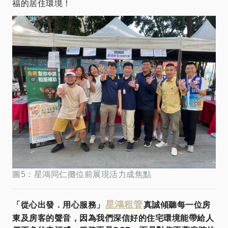
福的居住環境！
圖5：星鴻同仁攤位前展現活力成焦點
星鴻租管
「從心出發．用心服務」
真誠傾聽每一位房
東及房客的聲音，因為我們深信好的住宅環境能帶給人