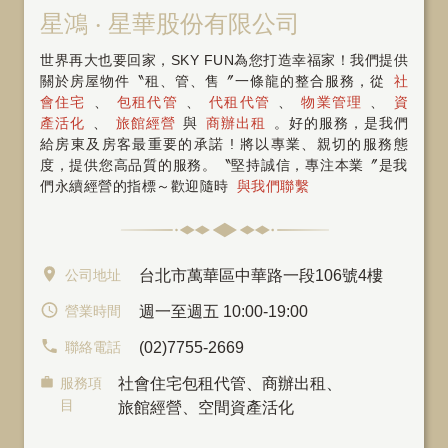
星鴻 ‧ 星華股份有限公司
世界再大也要回家，SKY FUN為您打造幸福家！我們提供
關於房屋物件〝租、管、售〞一條龍的整合服務，從
社
會住宅
、
包租代管
、
代租代管
、
物業管理
、
資
產活化
、
旅館經營
與
商辦出租
。好的服務，是我們
給房東及房客最重要的承諾 ! 將以專業、親切的服務態
度，提供您高品質的服務。〝堅持誠信，專注本業〞是我
們永續經營的指標～歡迎隨時
與我們聯繫
公司地址
台北市萬華區中華路一段106號4樓
營業時間
週一至週五 10:00-19:00
聯絡電話
(02)7755-2669
服務項
社會住宅包租代管
、
商辦出租
、
目
旅館經營、空間資產活化