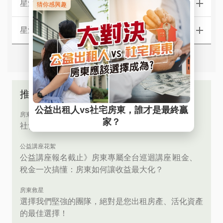
星鴻．星華【中區】社宅服務據點
星鴻．星華【南區】社宅服務據點
推薦文章
房東救星
社會住宅包租代管 │ 輕鬆當房東，服務費0元！
公益講座花絮
公益講座報名截止》房東專屬全台巡迴講座∣租金、
稅金一次搞懂：房東如何讓收益最大化？
房東救星
選擇我們堅強的團隊，絕對是您出租房產、活化資產
的最佳選擇！