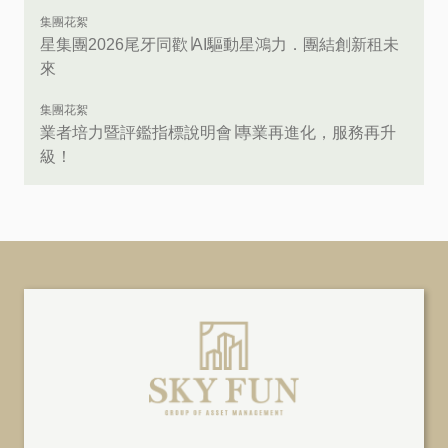
集團花絮
星集團2026尾牙同歡∣AI驅動星鴻力．團結創新租未
來
集團花絮
業者培力暨評鑑指標說明會∣專業再進化，服務再升
級！