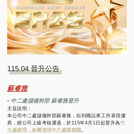
115.04 晉升公告
蘇睿雅
▪︎ 中二處儲備幹部 蘇睿雅晉升
主旨說明 :
本公司中二處儲備幹部蘇睿雅，自到職以來工作表現優
異，經公司上級考核通過，於115年4月1日起晉升為
中
六處經理，統籌管理中六處業務職
。