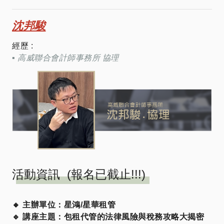
沈邦駿
經歷 :
▪︎
高威聯合會計師事務所 協理
活動資訊 (報名已截止!!!)
🔸 主辦單位：星鴻/星華租管
🔹 講座主題：包租代管的法律風險與稅務攻略大揭密