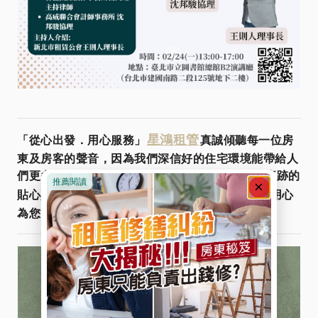
星鴻租管
「從心出發．用心服務」
真誠傾聽每一位房
東及房客的聲音，因為我們深信好的住宅環境能帶給人
們更多的幸福感，服務不是SOP，而是對您不著痕跡的
Line@
貼心與用心
。
快加入
諮詢更多資訊，星鴻用心
為您管好宅，找好宅！