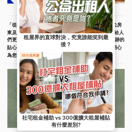
星鴻租管
「從心出發．用心服務」
真誠傾聽每一位房
東及房客的聲音，因為我們深信好的住宅環境能帶給人
們更多的幸福感，服務不是SOP，而是對您不著痕跡的
Line@
貼心與用心
。
快加入
諮詢更多資訊，星鴻用心
為您管好宅，找好宅！