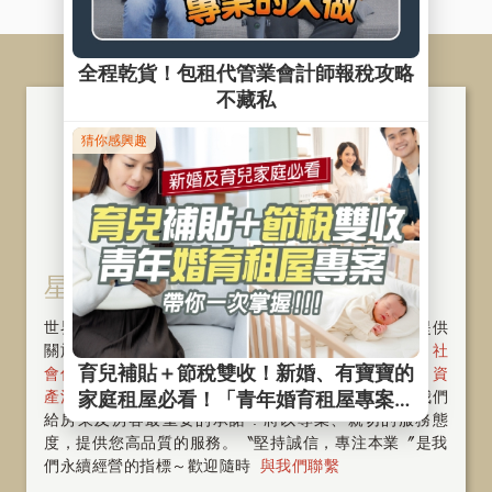
星鴻 ‧ 星華股份有限公司
世界再大也要回家，SKY FUN為您打造幸福家！我們提供
關於房屋物件〝租、管、售〞一條龍的整合服務，從
社
會住宅
、
包租代管
、
代租代管
、
物業管理
、
資
產活化
、
旅館經營
與
商辦出租
。好的服務，是我們
給房東及房客最重要的承諾 ! 將以專業、親切的服務態
度，提供您高品質的服務。〝堅持誠信，專注本業〞是我
們永續經營的指標～歡迎隨時
與我們聯繫