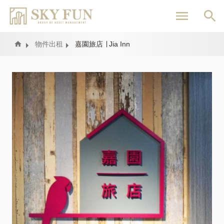
移
至
主
內
Home
物件出租
嘉園旅店 ∣ Jia Inn
容