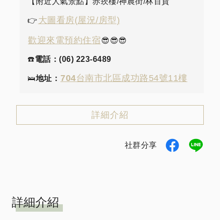
【附近人氣景點】赤崁樓/神農街/林百貨
大圖看房(屋況/房型)
👉
歡迎來電預約住宿
😎😎😎
☎️
電話：(06) 223-6489
704
台南市北區成功路54號11樓
🛌
地址：
詳細介紹
社群分享
詳細介紹