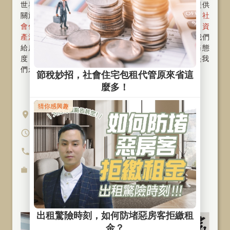
世界再大也要回家，SKY FUN為您打造幸福家！我們提供
關於房屋物件〝租、管、售〞一條龍的整合服務，從
社
會住宅
、
包租代管
、
代租代管
、
物業管理
、
資
產活化
、
旅館經營
與
商辦出租
。好的服務，是我們
給房東及房客最重要的承諾 ! 將以專業、親切的服務態
度，提供您高品質的服務。〝堅持誠信，專注本業〞是我
們永續經營的指標～歡迎隨時
與我們聯繫
公司地址
台北市萬華區中華路一段106號4樓
營業時間
週一至週五 10:00-19:00
聯絡電話
(02)7755-2669
服務項
社會住宅包租代管
、
商辦出租
、
目
旅館經營、空間資產活化