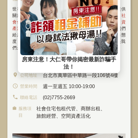
世界再大也要回家，SKY FUN為您打造幸福家！我們提供
關於房屋物件〝租、管、售〞一條龍的整合服務，從
社
會住宅
、
包租代管
、
代租代管
、
物業管理
、
資
產活化
、
旅館經營
與
商辦出租
。好的服務，是我們
給房東及房客最重要的承諾 ! 將以專業、親切的服務態
度，提供您高品質的服務。〝堅持誠信，專注本業〞是我
們永續經營的指標～歡迎隨時
與我們聯繫
公司地址
台北市萬華區中華路一段106號4樓
營業時間
週一至週五 10:00-19:00
聯絡電話
(02)7755-2669
服務項
社會住宅包租代管
、
商辦出租
、
目
旅館經營、空間資產活化