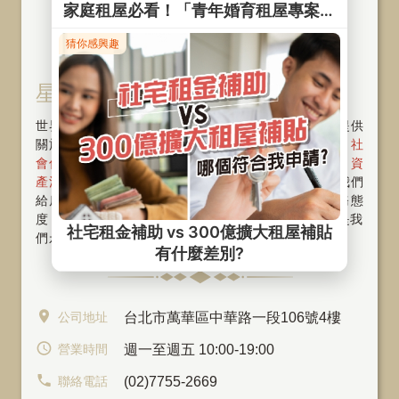
星鴻 ‧ 星華股份有限公司
世界再大也要回家，SKY FUN為您打造幸福家！我們提供
關於房屋物件〝租、管、售〞一條龍的整合服務，從
社
會住宅
、
包租代管
、
代租代管
、
物業管理
、
資
產活化
、
旅館經營
與
商辦出租
。好的服務，是我們
給房東及房客最重要的承諾 ! 將以專業、親切的服務態
度，提供您高品質的服務。〝堅持誠信，專注本業〞是我
們永續經營的指標～歡迎隨時
與我們聯繫
公司地址
台北市萬華區中華路一段106號4樓
營業時間
週一至週五 10:00-19:00
聯絡電話
(02)7755-2669